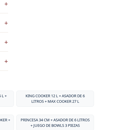
+
co
+
ste
+
ntos
. No
+
sa
por
 L +
KING COOKER 12 L + ASADOR DE 6
LITROS + MAX COOKER 27 L
OKER +
PRINCESA 34 CM + ASADOR DE 6 LITROS
+ JUEGO DE BOWLS 3 PIEZAS