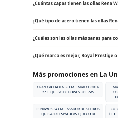
¿Cuántas capas tienen las ollas Rena W
todo Colombia. Contáctame por WhatsApp pa
Las ollas Rena Ware tienen 5 capas (tecnol
¿Qué tipo de acero tienen las ollas Re
18/10, dos capas de aleación de aluminio pa
aluminio puro. Este diseño permite cocina
Las ollas Rena Ware están fabricadas en ac
alimentos.
¿Cuáles son las ollas más sanas para c
tipo de acero es resistente a la corrosión, 
y es extremadamente duradero. Por eso tie
Las ollas más sanas para cocinar son las 
¿Qué marca es mejor, Royal Prestige 
liberan sustancias tóxicas, no reaccionan c
grasa, conservando hasta el 98% de los nut
Ambas son marcas premium de utensilios d
Más promociones en La Un
desde 1941, su acero inoxidable quirúrgico
patentado, y su garantía de por vida. Rena
la durabilidad excepcional de sus producto
GRAN CACEROLA 38 CM + MAX COOKER
MA
27 L + JUEGO DE BOWLS 3 PIEZAS
COO
B
RENAWOK 34 CM + ASADOR DE 6 LITROS
CUBI
+ JUEGO DE ESPÁTULAS + JUEGO DE
ÉLITE