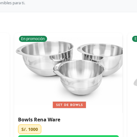
ibles para ti.
En promoción
E
Bowls Rena Ware
S/. 1000