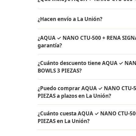
AQUA ✓ NANO CTU-500 + RENA SIGNATURE 3.
¿Hacen envío a La Unión?
Ware + Bowls Rena Ware + Olla de 3.5 litr
con garantía de por vida.
Sí, hacemos envío gratis de AQUA ✓ NAN
¿AQUA ✓ NANO CTU-500 + RENA SIGNAT
a La Unión, Valle del Cauca y a todo Colomb
garantía?
Sí, todos los productos incluidos en AQ
¿Cuánto descuento tiene AQUA ✓ NAN
3 PIEZAS tienen garantía de por vida cont
BOWLS 3 PIEZAS?
fabricados en acero inoxidable quirúrgico 
AQUA ✓ NANO CTU-500 + RENA SIGNATURE 3
¿Puedo comprar AQUA ✓ NANO CTU-50
Contáctame por WhatsApp para conocer el p
PIEZAS a plazos en La Unión?
Sí, puedes adquirir AQUA ✓ NANO CTU-50
¿Cuánto cuesta AQUA ✓ NANO CTU-500
solo el 10% de inicial y pagar en cuotas m
PIEZAS en La Unión?
Colombia.
El precio de AQUA ✓ NANO CTU-500 + RENA