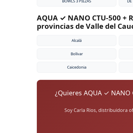
BOWLS 3 PIEZAS
DE
AQUA ✓ NANO CTU-500 + RE
provincias de Valle del Cau
Alcalá
Bolívar
Caicedonia
¿Quieres AQUA ✓ NANO C
Soy Carla Rios, distribuidora o