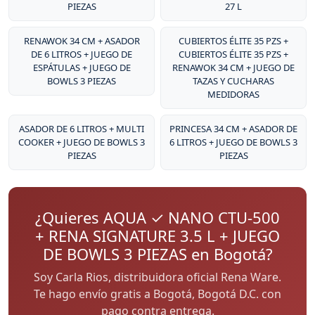
PIEZAS
27 L
RENAWOK 34 CM + ASADOR
CUBIERTOS ÉLITE 35 PZS +
DE 6 LITROS + JUEGO DE
CUBIERTOS ÉLITE 35 PZS +
ESPÁTULAS + JUEGO DE
RENAWOK 34 CM + JUEGO DE
BOWLS 3 PIEZAS
TAZAS Y CUCHARAS
MEDIDORAS
ASADOR DE 6 LITROS + MULTI
PRINCESA 34 CM + ASADOR DE
COOKER + JUEGO DE BOWLS 3
6 LITROS + JUEGO DE BOWLS 3
PIEZAS
PIEZAS
¿Quieres AQUA ✓ NANO CTU-500
+ RENA SIGNATURE 3.5 L + JUEGO
DE BOWLS 3 PIEZAS en Bogotá?
Soy Carla Rios, distribuidora oficial Rena Ware.
Te hago envío gratis a Bogotá, Bogotá D.C. con
pago contra entrega.