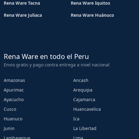
Rena Ware Tacna
Rena Ware Iquitos
Rena Ware Juliaca
Rena Ware Huánuco
Rena Ware en todo el Peru
Envio gratis y pago contra entrega a nivel nacional
Amazonas
Ancash
Apurimac
Arequipa
Ayacucho
Cajamarca
Cusco
Huancavelica
Huanuco
Ica
Junin
La Libertad
Lambayeque
Lima