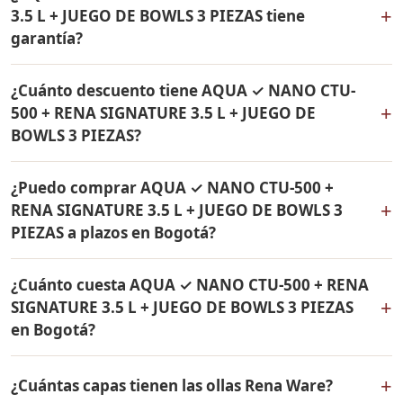
RENA SIGNATURE 3.5 L + JUEGO DE BOWLS 3 PIEZAS a
garantía de por vida.
+
3.5 L + JUEGO DE BOWLS 3 PIEZAS tiene
Bogotá, Bogotá D.C. y a todo Colombia. El pago es
garantía?
contra entrega.
Sí, todos los productos incluidos en AQUA ✓ NANO
¿Cuánto descuento tiene AQUA ✓ NANO CTU-
CTU-500 + RENA SIGNATURE 3.5 L + JUEGO DE BOWLS 3
+
500 + RENA SIGNATURE 3.5 L + JUEGO DE
PIEZAS tienen garantía de por vida contra defectos de
BOWLS 3 PIEZAS?
fabricación. Son productos originales Rena Ware
fabricados en acero inoxidable quirúrgico 18/10.
AQUA ✓ NANO CTU-500 + RENA SIGNATURE 3.5 L +
¿Puedo comprar AQUA ✓ NANO CTU-500 +
JUEGO DE BOWLS 3 PIEZAS tiene un 36% de descuento.
+
RENA SIGNATURE 3.5 L + JUEGO DE BOWLS 3
Contáctame por WhatsApp para conocer el precio
PIEZAS a plazos en Bogotá?
actual. Aplica para Bogotá y todo Colombia.
Sí, puedes adquirir AQUA ✓ NANO CTU-500 + RENA
¿Cuánto cuesta AQUA ✓ NANO CTU-500 + RENA
SIGNATURE 3.5 L + JUEGO DE BOWLS 3 PIEZAS con solo
+
SIGNATURE 3.5 L + JUEGO DE BOWLS 3 PIEZAS
el 10% de inicial y pagar en cuotas mensuales de 12, 18
en Bogotá?
o 24 meses. Aplica para Bogotá y todo Colombia.
El precio de AQUA ✓ NANO CTU-500 + RENA SIGNATURE
+
¿Cuántas capas tienen las ollas Rena Ware?
3.5 L + JUEGO DE BOWLS 3 PIEZAS es el mismo en todo