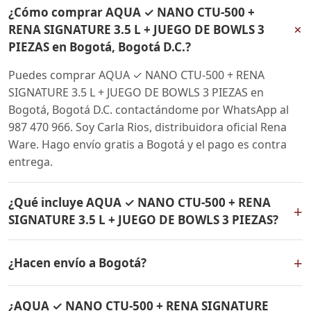
¿Cómo comprar AQUA ✓ NANO CTU-500 +
+
RENA SIGNATURE 3.5 L + JUEGO DE BOWLS 3
PIEZAS en Bogotá, Bogotá D.C.?
Puedes comprar AQUA ✓ NANO CTU-500 + RENA
SIGNATURE 3.5 L + JUEGO DE BOWLS 3 PIEZAS en
Bogotá, Bogotá D.C. contactándome por WhatsApp al
987 470 966. Soy Carla Rios, distribuidora oficial Rena
Ware. Hago envío gratis a Bogotá y el pago es contra
entrega.
¿Qué incluye AQUA ✓ NANO CTU-500 + RENA
+
SIGNATURE 3.5 L + JUEGO DE BOWLS 3 PIEZAS?
AQUA ✓ NANO CTU-500 + RENA SIGNATURE 3.5 L +
+
¿Hacen envío a Bogotá?
JUEGO DE BOWLS 3 PIEZAS incluye: Filtro de agua Rena
Ware + Bowls Rena Ware + Olla de 3.5 litros Rena Ware.
Sí, hacemos envío gratis de AQUA ✓ NANO CTU-500 +
Todos los productos son originales Rena Ware con
¿AQUA ✓ NANO CTU-500 + RENA SIGNATURE