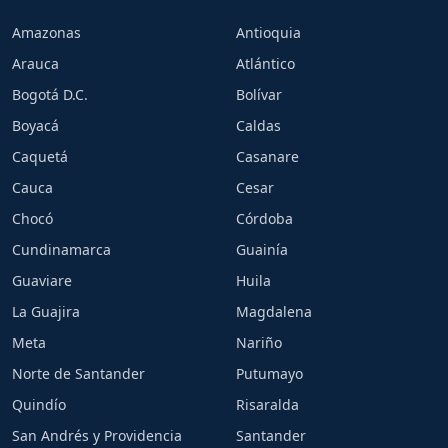
Amazonas
Antioquia
Arauca
Atlántico
Bogotá D.C.
Bolívar
Boyacá
Caldas
Caquetá
Casanare
Cauca
Cesar
Chocó
Córdoba
Cundinamarca
Guainía
Guaviare
Huila
La Guajira
Magdalena
Meta
Nariño
Norte de Santander
Putumayo
Quindío
Risaralda
San Andrés y Providencia
Santander