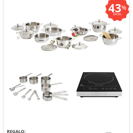
43
%
Dcto.
REGALO: