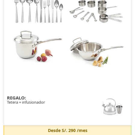
REGALO:
Tetera + infusionador
Desde
S/. 290
/mes