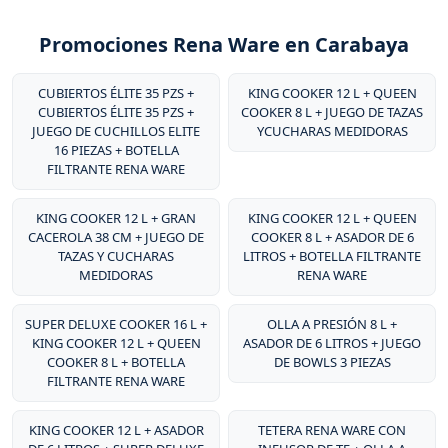
Promociones Rena Ware en Carabaya
CUBIERTOS ÉLITE 35 PZS +
KING COOKER 12 L + QUEEN
CUBIERTOS ÉLITE 35 PZS +
COOKER 8 L + JUEGO DE TAZAS
JUEGO DE CUCHILLOS ELITE
YCUCHARAS MEDIDORAS
16 PIEZAS + BOTELLA
FILTRANTE RENA WARE
KING COOKER 12 L + GRAN
KING COOKER 12 L + QUEEN
CACEROLA 38 CM + JUEGO DE
COOKER 8 L + ASADOR DE 6
TAZAS Y CUCHARAS
LITROS + BOTELLA FILTRANTE
MEDIDORAS
RENA WARE
SUPER DELUXE COOKER 16 L +
OLLA A PRESIÓN 8 L +
KING COOKER 12 L + QUEEN
ASADOR DE 6 LITROS + JUEGO
COOKER 8 L + BOTELLA
DE BOWLS 3 PIEZAS
FILTRANTE RENA WARE
KING COOKER 12 L + ASADOR
TETERA RENA WARE CON