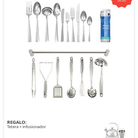
Dcto.
REGALO:
Tetera + infusionador