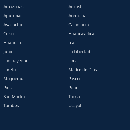
Amazonas
Ancash
Apurimac
Arequipa
Ayacucho
Cajamarca
Cusco
Huancavelica
Huanuco
Ica
Junin
La Libertad
Lambayeque
Lima
Loreto
Madre de Dios
Moquegua
Pasco
Piura
Puno
San Martin
Tacna
Tumbes
Ucayali