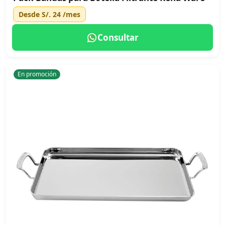
Desde
S/. 24
/mes
Consultar
En promoción