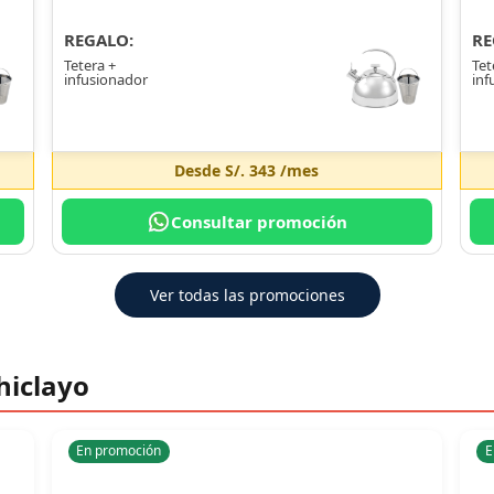
REGALO:
RE
Tetera +
Tet
infusionador
inf
Desde
S/. 343
/mes
Consultar promoción
Ver todas las promociones
hiclayo
En promoción
E