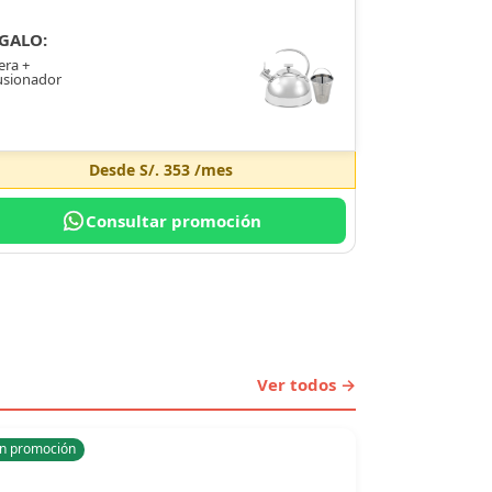
GALO:
era +
usionador
Desde
S/. 353
/mes
Consultar promoción
Ver todos →
n promoción