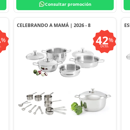
Consultar promoción
CELEBRANDO A MAMÁ | 2026 - 8
ES
4
42
%
%
.
Dcto.