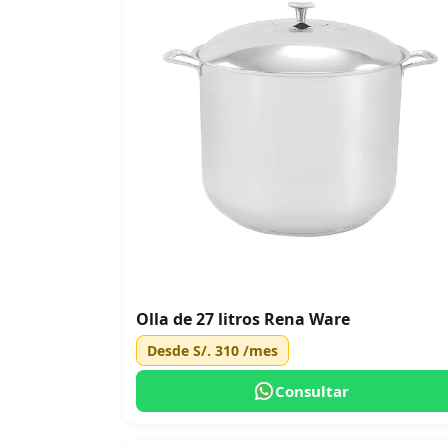
Olla de 27 litros Rena Ware
Desde
S/. 310
/mes
Consultar