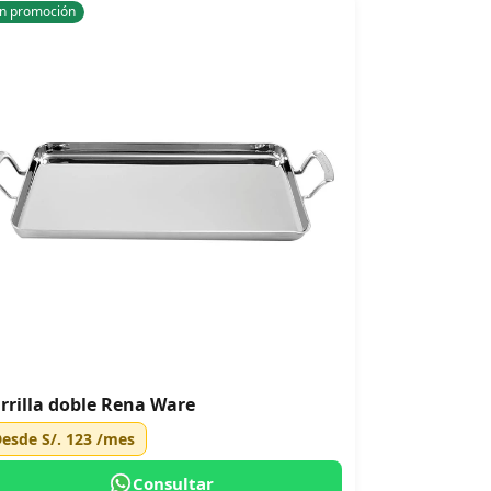
n promoción
rrilla doble Rena Ware
Desde
S/. 123
/mes
Consultar