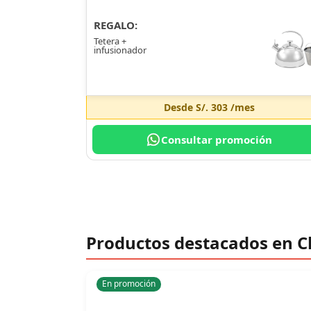
REGALO:
Tetera +
infusionador
Desde
S/. 303
/mes
Consultar promoción
Productos destacados en C
En promoción