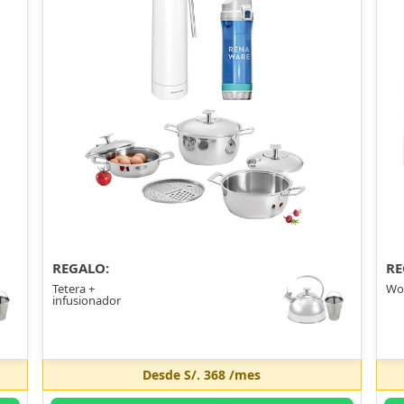
REGALO:
RE
Tetera +
Wo
infusionador
Desde
S/. 368
/mes