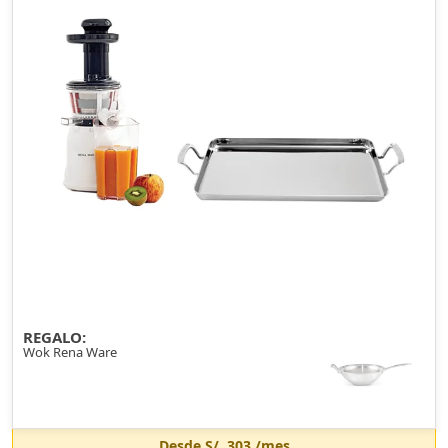
REGALO:
Wok Rena Ware
Desde
S/. 303
/mes