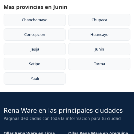
Mas provincias en Junin
Chanchamayo
Chupaca
Concepcion
Huancayo
Jauja
Junin
Satipo
Tarma
Yauli
Rena Ware en las principales ciudades
Paginas dedicadas con toda la informacion para tu ciudad
Ollas Rena Ware en Lima
Ollas Rena Ware en Arequipa