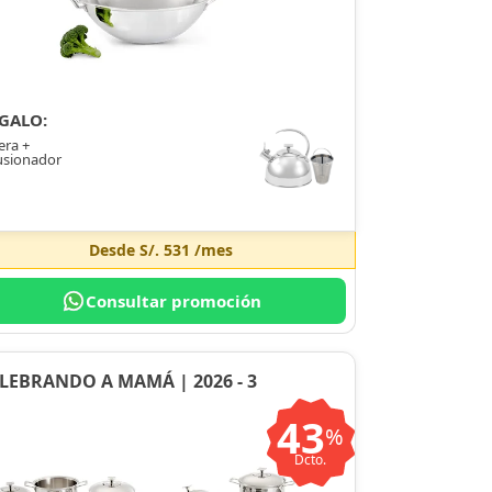
GALO:
era +
usionador
Desde
S/. 531
/mes
Consultar promoción
LEBRANDO A MAMÁ | 2026 - 3
43
%
Dcto.