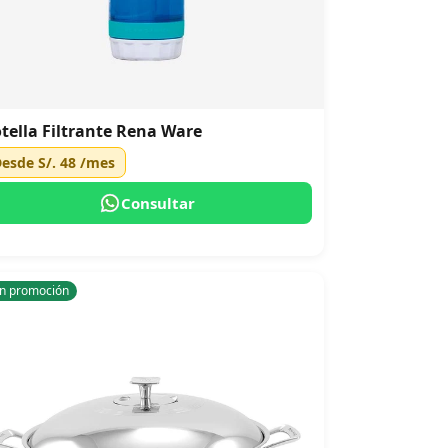
tella Filtrante Rena Ware
Desde
S/. 48
/mes
Consultar
n promoción