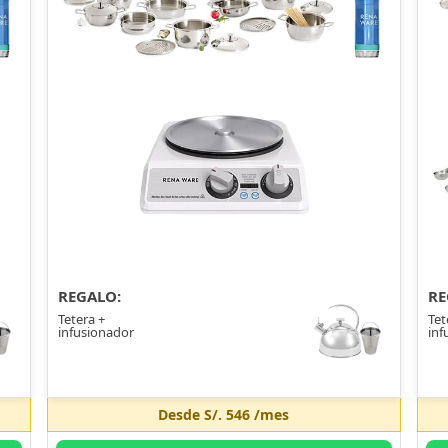
REGALO:
RE
Tetera +
Tet
infusionador
inf
Desde
S/. 546
/mes