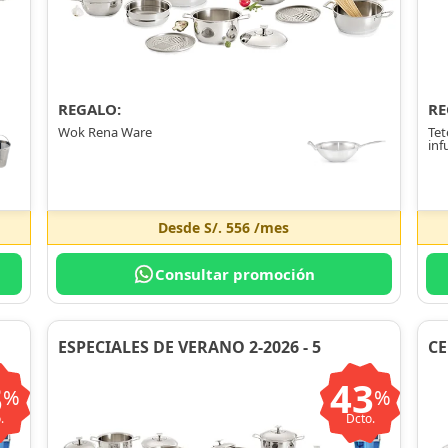
REGALO:
RE
Wok Rena Ware
Tet
inf
Desde
S/. 556
/mes
Consultar promoción
ESPECIALES DE VERANO 2-2026 - 5
CE
3
43
%
%
.
Dcto.