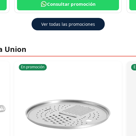
Consultar promoción
Ver todas las promociones
a Union
En promoción
E