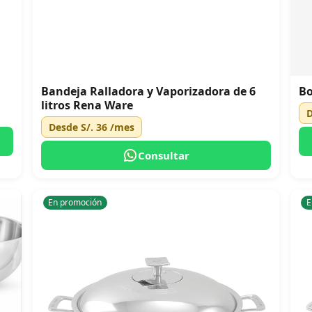
Bandeja Ralladora y Vaporizadora de 6
Bo
litros Rena Ware
Desde
S/. 36
/mes
Consultar
En promoción
E