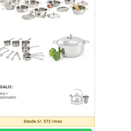
GALO:
era +
usionador
Desde
S/. 573
/mes