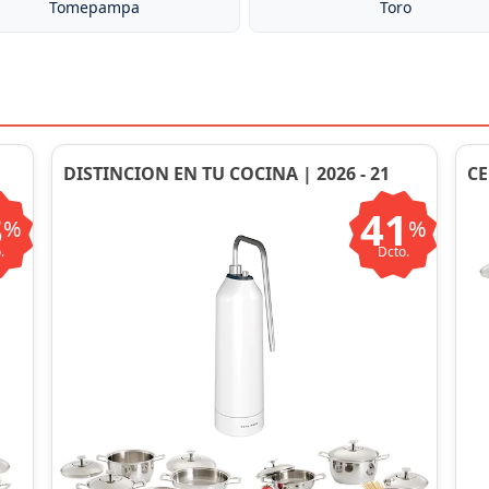
Tomepampa
Toro
DISTINCION EN TU COCINA | 2026 - 21
CE
3
41
%
%
.
Dcto.