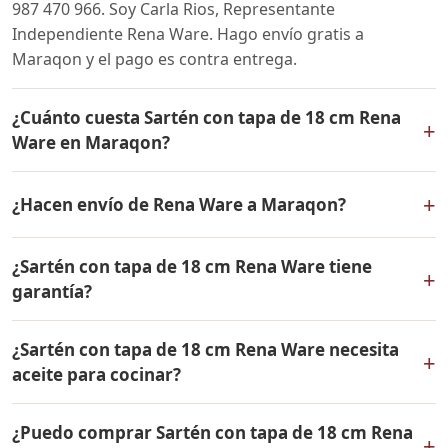
987 470 966. Soy Carla Rios, Representante
Independiente Rena Ware. Hago envío gratis a
Maraqon y el pago es contra entrega.
¿Cuánto cuesta Sartén con tapa de 18 cm Rena
+
Ware en Maraqon?
El precio de Sartén con tapa de 18 cm Rena Ware es el
+
¿Hacen envío de Rena Ware a Maraqon?
mismo en todo el Perú. Contáctame por WhatsApp para
conocer el precio actual, promociones disponibles y
Sí, hacemos envío gratis de Sartén con tapa de 18 cm
facilidades de pago en cuotas desde el 10% de inicial.
¿Sartén con tapa de 18 cm Rena Ware tiene
Rena Ware a Maraqon, Huanuco y a todo el Perú. El
+
garantía?
pago es contra entrega.
Sí, Sartén con tapa de 18 cm Rena Ware tiene garantía
¿Sartén con tapa de 18 cm Rena Ware necesita
de por vida contra defectos de fabricación. Todos los
+
aceite para cocinar?
productos Rena Ware están fabricados en acero
inoxidable quirúrgico 18/10 de la más alta calidad.
Sartén con tapa de 18 cm Rena Ware está diseñado
¿Puedo comprar Sartén con tapa de 18 cm Rena
para cocinar con muy poco o ningún aceite. El acero
+