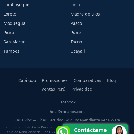
Lambayeque
Lima
Loreto
Madre de Dios
Moquegua
Pasco
Piura
Puno
San Martin
Tacna
Tumbes
Ucayali
Catálogo
Promociones
Comparativas
Blog
Ventas Perú
Privacidad
Facebook
hola@carlarios.com
Carla Rios — Líder Ejecutivo Gold Independiente Rena Ware
Sitio personal de Carla Rios, Representante Independiente Rena Ware. No es un
Contáctame
sitio de Rena Ware del Perú S.A. ni de Rena Ware International. Rena Ware es