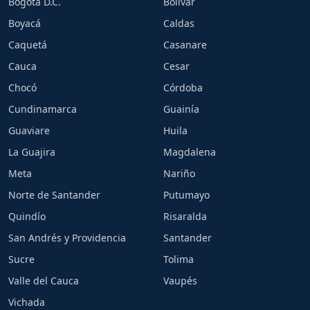
Bogotá D.C.
Bolívar
Boyacá
Caldas
Caquetá
Casanare
Cauca
Cesar
Chocó
Córdoba
Cundinamarca
Guainía
Guaviare
Huila
La Guajira
Magdalena
Meta
Nariño
Norte de Santander
Putumayo
Quindío
Risaralda
San Andrés y Providencia
Santander
Sucre
Tolima
Valle del Cauca
Vaupés
Vichada