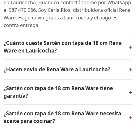
en Lauricocha, Huanuco contactándome por WhatsApp
al 987 470 966. Soy Carla Rios, distribuidora oficial Rena
Ware. Hago envío gratis a Lauricocha y el pago es
contra entrega.
¿Cuánto cuesta Sartén con tapa de 18 cm Rena
+
Ware en Lauricocha?
El precio de Sartén con tapa de 18 cm Rena Ware es el
+
¿Hacen envío de Rena Ware a Lauricocha?
mismo en todo el Perú. Contáctame por WhatsApp para
conocer el precio actual, promociones disponibles y
Sí, hacemos envío gratis de Sartén con tapa de 18 cm
facilidades de pago en cuotas desde el 10% de inicial.
¿Sartén con tapa de 18 cm Rena Ware tiene
Rena Ware a Lauricocha, Huanuco y a todo el Perú. El
+
garantía?
pago es contra entrega.
Sí, Sartén con tapa de 18 cm Rena Ware tiene garantía
¿Sartén con tapa de 18 cm Rena Ware necesita
de por vida contra defectos de fabricación. Todos los
+
aceite para cocinar?
productos Rena Ware están fabricados en acero
inoxidable quirúrgico 18/10 de la más alta calidad.
Sartén con tapa de 18 cm Rena Ware está diseñado