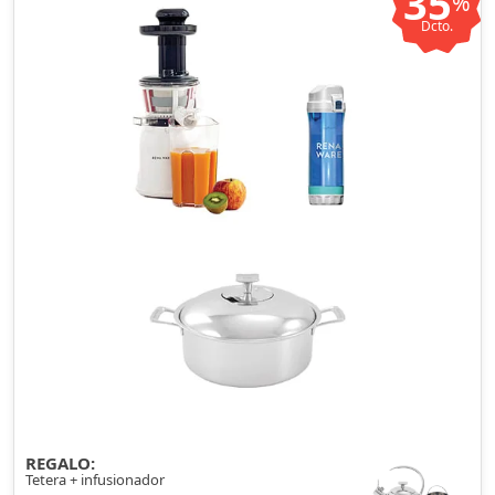
35
%
Dcto.
REGALO:
Tetera + infusionador