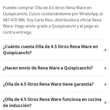
Puedes comprar Olla de 4.5 litros Rena Ware en
Quispicanchi, Cusco contactándome por WhatsApp al
987 470 966. Soy Carla Rios, distribuidora oficial Rena
Ware. Hago envío gratis a Quispicanchi y el pago es
contra entrega.
¿Cuánto cuesta Olla de 4.5 litros Rena Ware en
+
Quispicanchi?
El precio de Olla de 4.5 litros Rena Ware es el mismo en
+
¿Hacen envío de Rena Ware a Quispicanchi?
todo el Perú. Contáctame por WhatsApp para conocer
el precio actual, promociones disponibles y facilidades
Sí, hacemos envío gratis de Olla de 4.5 litros Rena Ware
de pago en cuotas desde el 10% de inicial.
+
¿Olla de 4.5 litros Rena Ware tiene garantía?
a Quispicanchi, Cusco y a todo el Perú. El pago es
contra entrega.
Sí, Olla de 4.5 litros Rena Ware tiene garantía de por
¿Olla de 4.5 litros Rena Ware funciona en cocina
vida contra defectos de fabricación. Todos los
+
de inducción?
productos Rena Ware están fabricados en acero