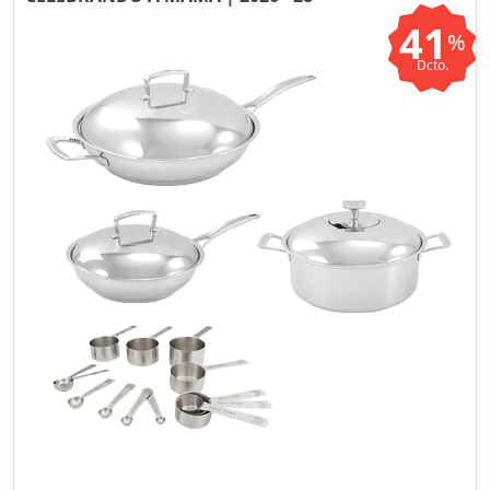
41
%
Dcto.