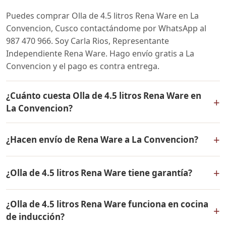
Puedes comprar Olla de 4.5 litros Rena Ware en La
Convencion, Cusco contactándome por WhatsApp al
987 470 966. Soy Carla Rios, Representante
Independiente Rena Ware. Hago envío gratis a La
Convencion y el pago es contra entrega.
¿Cuánto cuesta Olla de 4.5 litros Rena Ware en
+
La Convencion?
El precio de Olla de 4.5 litros Rena Ware es el mismo en
+
¿Hacen envío de Rena Ware a La Convencion?
todo el Perú. Contáctame por WhatsApp para conocer
el precio actual, promociones disponibles y facilidades
Sí, hacemos envío gratis de Olla de 4.5 litros Rena Ware
de pago en cuotas desde el 10% de inicial.
+
¿Olla de 4.5 litros Rena Ware tiene garantía?
a La Convencion, Cusco y a todo el Perú. El pago es
contra entrega.
Sí, Olla de 4.5 litros Rena Ware tiene garantía de por
¿Olla de 4.5 litros Rena Ware funciona en cocina
vida contra defectos de fabricación. Todos los
+
de inducción?
productos Rena Ware están fabricados en acero