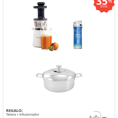
35
%
Dcto.
REGALO:
Tetera + infusionador