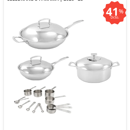
41
%
Dcto.