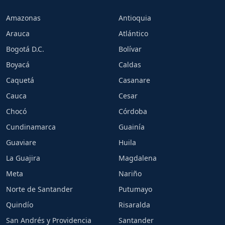
Amazonas
Antioquia
Arauca
Atlántico
Bogotá D.C.
Bolívar
Boyacá
Caldas
Caquetá
Casanare
Cauca
Cesar
Chocó
Córdoba
Cundinamarca
Guainía
Guaviare
Huila
La Guajira
Magdalena
Meta
Nariño
Norte de Santander
Putumayo
Quindío
Risaralda
San Andrés y Providencia
Santander