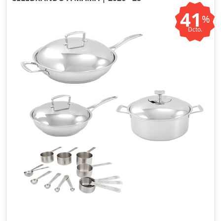
41
%
Dcto.