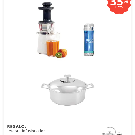
35
%
Dcto.
REGALO:
Tetera + infusionador