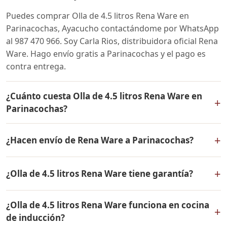
Puedes comprar Olla de 4.5 litros Rena Ware en
Parinacochas, Ayacucho contactándome por WhatsApp
al 987 470 966. Soy Carla Rios, distribuidora oficial Rena
Ware. Hago envío gratis a Parinacochas y el pago es
contra entrega.
¿Cuánto cuesta Olla de 4.5 litros Rena Ware en
+
Parinacochas?
El precio de Olla de 4.5 litros Rena Ware es el mismo en
+
¿Hacen envío de Rena Ware a Parinacochas?
todo el Perú. Contáctame por WhatsApp para conocer
el precio actual, promociones disponibles y facilidades
Sí, hacemos envío gratis de Olla de 4.5 litros Rena Ware
de pago en cuotas desde el 10% de inicial.
+
¿Olla de 4.5 litros Rena Ware tiene garantía?
a Parinacochas, Ayacucho y a todo el Perú. El pago es
contra entrega.
Sí, Olla de 4.5 litros Rena Ware tiene garantía de por
¿Olla de 4.5 litros Rena Ware funciona en cocina
vida contra defectos de fabricación. Todos los
+
de inducción?
productos Rena Ware están fabricados en acero