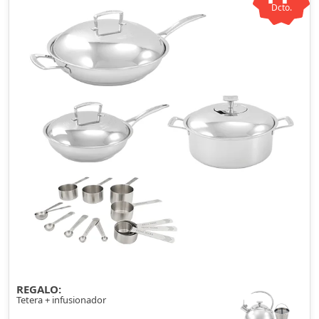
Dcto.
REGALO:
Tetera + infusionador