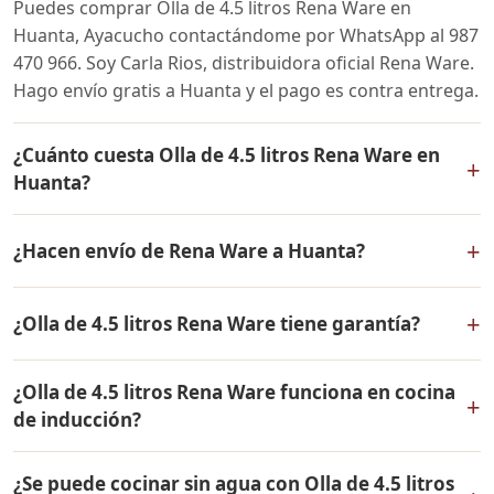
Puedes comprar Olla de 4.5 litros Rena Ware en
Huanta, Ayacucho contactándome por WhatsApp al 987
470 966. Soy Carla Rios, distribuidora oficial Rena Ware.
Hago envío gratis a Huanta y el pago es contra entrega.
¿Cuánto cuesta Olla de 4.5 litros Rena Ware en
+
Huanta?
El precio de Olla de 4.5 litros Rena Ware es el mismo en
+
¿Hacen envío de Rena Ware a Huanta?
todo el Perú. Contáctame por WhatsApp para conocer
el precio actual, promociones disponibles y facilidades
Sí, hacemos envío gratis de Olla de 4.5 litros Rena Ware
de pago en cuotas desde el 10% de inicial.
+
¿Olla de 4.5 litros Rena Ware tiene garantía?
a Huanta, Ayacucho y a todo el Perú. El pago es contra
entrega.
Sí, Olla de 4.5 litros Rena Ware tiene garantía de por
¿Olla de 4.5 litros Rena Ware funciona en cocina
vida contra defectos de fabricación. Todos los
+
de inducción?
productos Rena Ware están fabricados en acero
inoxidable quirúrgico 18/10 de la más alta calidad.
Sí, Olla de 4.5 litros Rena Ware es compatible con todo
¿Se puede cocinar sin agua con Olla de 4.5 litros
tipo de cocinas: gas, eléctrica, inducción y horno. Su