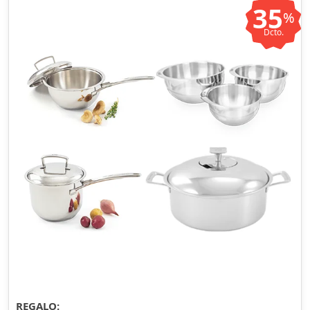
35
%
Dcto.
REGALO: