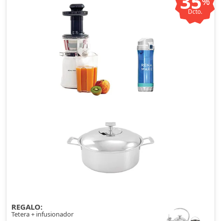
35
%
Dcto.
REGALO:
Tetera + infusionador