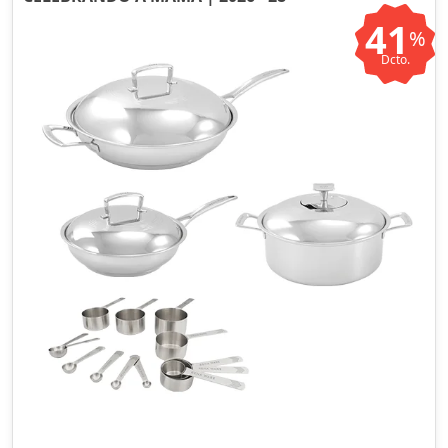
41
%
Dcto.