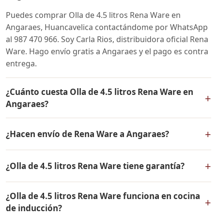
Puedes comprar Olla de 4.5 litros Rena Ware en
Angaraes, Huancavelica contactándome por WhatsApp
al 987 470 966. Soy Carla Rios, distribuidora oficial Rena
Ware. Hago envío gratis a Angaraes y el pago es contra
entrega.
¿Cuánto cuesta Olla de 4.5 litros Rena Ware en
+
Angaraes?
El precio de Olla de 4.5 litros Rena Ware es el mismo en
+
¿Hacen envío de Rena Ware a Angaraes?
todo el Perú. Contáctame por WhatsApp para conocer
el precio actual, promociones disponibles y facilidades
Sí, hacemos envío gratis de Olla de 4.5 litros Rena Ware
de pago en cuotas desde el 10% de inicial.
+
¿Olla de 4.5 litros Rena Ware tiene garantía?
a Angaraes, Huancavelica y a todo el Perú. El pago es
contra entrega.
Sí, Olla de 4.5 litros Rena Ware tiene garantía de por
¿Olla de 4.5 litros Rena Ware funciona en cocina
vida contra defectos de fabricación. Todos los
+
de inducción?
productos Rena Ware están fabricados en acero