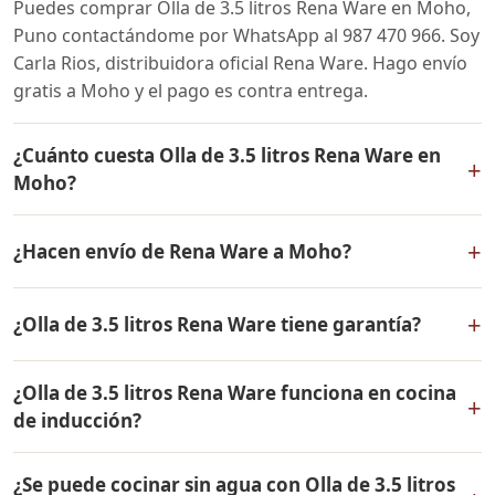
Puedes comprar Olla de 3.5 litros Rena Ware en Moho,
Puno contactándome por WhatsApp al 987 470 966. Soy
Carla Rios, distribuidora oficial Rena Ware. Hago envío
gratis a Moho y el pago es contra entrega.
¿Cuánto cuesta Olla de 3.5 litros Rena Ware en
+
Moho?
El precio de Olla de 3.5 litros Rena Ware es el mismo en
+
¿Hacen envío de Rena Ware a Moho?
todo el Perú. Contáctame por WhatsApp para conocer
el precio actual, promociones disponibles y facilidades
Sí, hacemos envío gratis de Olla de 3.5 litros Rena Ware
de pago en cuotas desde el 10% de inicial.
+
¿Olla de 3.5 litros Rena Ware tiene garantía?
a Moho, Puno y a todo el Perú. El pago es contra
entrega.
Sí, Olla de 3.5 litros Rena Ware tiene garantía de por
¿Olla de 3.5 litros Rena Ware funciona en cocina
vida contra defectos de fabricación. Todos los
+
de inducción?
productos Rena Ware están fabricados en acero
inoxidable quirúrgico 18/10 de la más alta calidad.
Sí, Olla de 3.5 litros Rena Ware es compatible con todo
¿Se puede cocinar sin agua con Olla de 3.5 litros
tipo de cocinas: gas, eléctrica, inducción y horno. Su