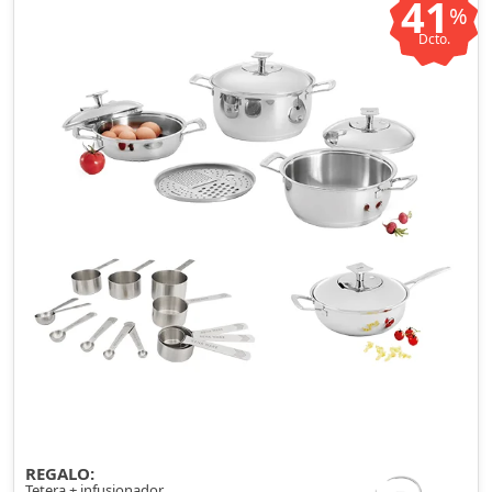
41
%
Dcto.
REGALO:
Tetera + infusionador