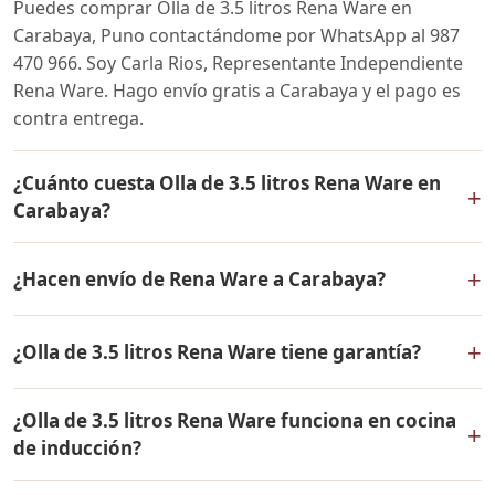
Puedes comprar Olla de 3.5 litros Rena Ware en
Carabaya, Puno contactándome por WhatsApp al 987
470 966. Soy Carla Rios, Representante Independiente
Rena Ware. Hago envío gratis a Carabaya y el pago es
contra entrega.
¿Cuánto cuesta Olla de 3.5 litros Rena Ware en
+
Carabaya?
El precio de Olla de 3.5 litros Rena Ware es el mismo en
+
¿Hacen envío de Rena Ware a Carabaya?
todo el Perú. Contáctame por WhatsApp para conocer
el precio actual, promociones disponibles y facilidades
Sí, hacemos envío gratis de Olla de 3.5 litros Rena Ware
de pago en cuotas desde el 10% de inicial.
+
¿Olla de 3.5 litros Rena Ware tiene garantía?
a Carabaya, Puno y a todo el Perú. El pago es contra
entrega.
Sí, Olla de 3.5 litros Rena Ware tiene garantía de por
¿Olla de 3.5 litros Rena Ware funciona en cocina
vida contra defectos de fabricación. Todos los
+
de inducción?
productos Rena Ware están fabricados en acero
inoxidable quirúrgico 18/10 de la más alta calidad.
Sí, Olla de 3.5 litros Rena Ware es compatible con todo