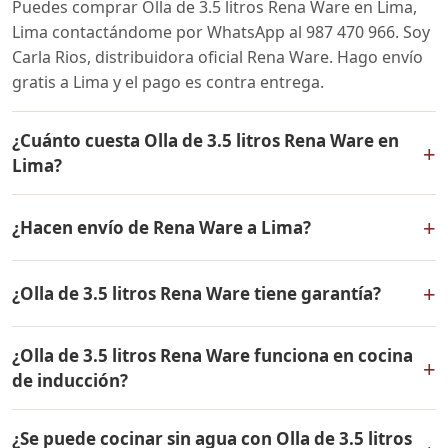
Puedes comprar Olla de 3.5 litros Rena Ware en Lima,
Lima contactándome por WhatsApp al 987 470 966. Soy
Carla Rios, distribuidora oficial Rena Ware. Hago envío
gratis a Lima y el pago es contra entrega.
¿Cuánto cuesta Olla de 3.5 litros Rena Ware en
+
Lima?
El precio de Olla de 3.5 litros Rena Ware es el mismo en
+
¿Hacen envío de Rena Ware a Lima?
todo el Perú. Contáctame por WhatsApp para conocer
el precio actual, promociones disponibles y facilidades
Sí, hacemos envío gratis de Olla de 3.5 litros Rena Ware
de pago en cuotas desde el 10% de inicial.
+
¿Olla de 3.5 litros Rena Ware tiene garantía?
a Lima, Lima y a todo el Perú. El pago es contra entrega.
Sí, Olla de 3.5 litros Rena Ware tiene garantía de por
¿Olla de 3.5 litros Rena Ware funciona en cocina
vida contra defectos de fabricación. Todos los
+
de inducción?
productos Rena Ware están fabricados en acero
inoxidable quirúrgico 18/10 de la más alta calidad.
Sí, Olla de 3.5 litros Rena Ware es compatible con todo
¿Se puede cocinar sin agua con Olla de 3.5 litros
tipo de cocinas: gas, eléctrica, inducción y horno. Su