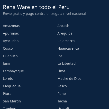
Rena Ware en todo el Peru
Envio gratis y pago contra entrega a nivel nacional
Amazonas
Ancash
Apurimac
Arequipa
Ayacucho
Cajamarca
Cusco
Huancavelica
Huanuco
Ica
Junin
La Libertad
Lambayeque
Lima
Loreto
Madre de Dios
Moquegua
Pasco
Piura
Puno
San Martin
Tacna
Tumbes
Ucayali