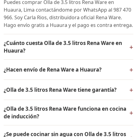
Puedes comprar Olla de 3.5 litros Rena Ware en
Huaura, Lima contactándome por WhatsApp al 987 470
966. Soy Carla Rios, distribuidora oficial Rena Ware.
Hago envío gratis a Huaura y el pago es contra entrega.
¿Cuánto cuesta Olla de 3.5 litros Rena Ware en
+
Huaura?
El precio de Olla de 3.5 litros Rena Ware es el mismo en
+
¿Hacen envío de Rena Ware a Huaura?
todo el Perú. Contáctame por WhatsApp para conocer
el precio actual, promociones disponibles y facilidades
Sí, hacemos envío gratis de Olla de 3.5 litros Rena Ware
de pago en cuotas desde el 10% de inicial.
+
¿Olla de 3.5 litros Rena Ware tiene garantía?
a Huaura, Lima y a todo el Perú. El pago es contra
entrega.
Sí, Olla de 3.5 litros Rena Ware tiene garantía de por
¿Olla de 3.5 litros Rena Ware funciona en cocina
vida contra defectos de fabricación. Todos los
+
de inducción?
productos Rena Ware están fabricados en acero
inoxidable quirúrgico 18/10 de la más alta calidad.
Sí, Olla de 3.5 litros Rena Ware es compatible con todo
¿Se puede cocinar sin agua con Olla de 3.5 litros
tipo de cocinas: gas, eléctrica, inducción y horno. Su