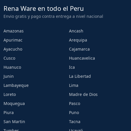
Rena Ware en todo el Peru
Envio gratis y pago contra entrega a nivel nacional
Amazonas
Ancash
Apurimac
Arequipa
Ayacucho
Cajamarca
Cusco
Huancavelica
Huanuco
Ica
Junin
La Libertad
Lambayeque
Lima
Loreto
Madre de Dios
Moquegua
Pasco
Piura
Puno
San Martin
Tacna
Tumbes
Ucayali