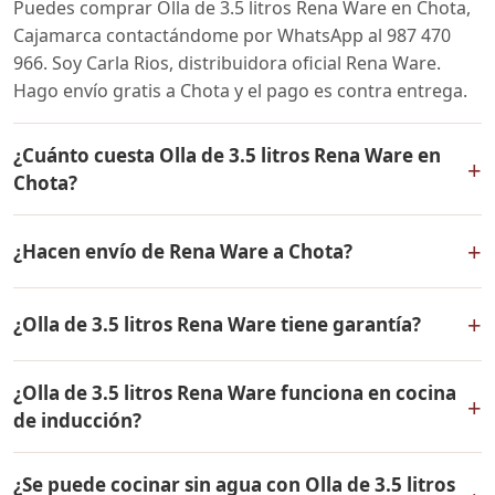
Puedes comprar Olla de 3.5 litros Rena Ware en Chota,
Cajamarca contactándome por WhatsApp al 987 470
966. Soy Carla Rios, distribuidora oficial Rena Ware.
Hago envío gratis a Chota y el pago es contra entrega.
¿Cuánto cuesta Olla de 3.5 litros Rena Ware en
+
Chota?
El precio de Olla de 3.5 litros Rena Ware es el mismo en
+
¿Hacen envío de Rena Ware a Chota?
todo el Perú. Contáctame por WhatsApp para conocer
el precio actual, promociones disponibles y facilidades
Sí, hacemos envío gratis de Olla de 3.5 litros Rena Ware
de pago en cuotas desde el 10% de inicial.
+
¿Olla de 3.5 litros Rena Ware tiene garantía?
a Chota, Cajamarca y a todo el Perú. El pago es contra
entrega.
Sí, Olla de 3.5 litros Rena Ware tiene garantía de por
¿Olla de 3.5 litros Rena Ware funciona en cocina
vida contra defectos de fabricación. Todos los
+
de inducción?
productos Rena Ware están fabricados en acero
inoxidable quirúrgico 18/10 de la más alta calidad.
Sí, Olla de 3.5 litros Rena Ware es compatible con todo
¿Se puede cocinar sin agua con Olla de 3.5 litros
tipo de cocinas: gas, eléctrica, inducción y horno. Su