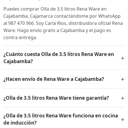
Puedes comprar Olla de 3.5 litros Rena Ware en
Cajabamba, Cajamarca contactándome por WhatsApp
al 987 470 966. Soy Carla Rios, distribuidora oficial Rena
Ware. Hago envío gratis a Cajabamba y el pago es
contra entrega.
¿Cuánto cuesta Olla de 3.5 litros Rena Ware en
+
Cajabamba?
El precio de Olla de 3.5 litros Rena Ware es el mismo en
+
¿Hacen envío de Rena Ware a Cajabamba?
todo el Perú. Contáctame por WhatsApp para conocer
el precio actual, promociones disponibles y facilidades
Sí, hacemos envío gratis de Olla de 3.5 litros Rena Ware
de pago en cuotas desde el 10% de inicial.
+
¿Olla de 3.5 litros Rena Ware tiene garantía?
a Cajabamba, Cajamarca y a todo el Perú. El pago es
contra entrega.
Sí, Olla de 3.5 litros Rena Ware tiene garantía de por
¿Olla de 3.5 litros Rena Ware funciona en cocina
vida contra defectos de fabricación. Todos los
+
de inducción?
productos Rena Ware están fabricados en acero