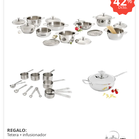
42
%
Dcto.
REGALO:
Tetera + infusionador