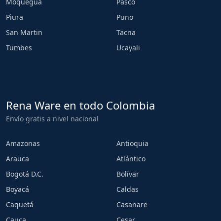
Moquegua
Pasco
Piura
Puno
San Martin
Tacna
Tumbes
Ucayali
Rena Ware en todo Colombia
Envío gratis a nivel nacional
Amazonas
Antioquia
Arauca
Atlántico
Bogotá D.C.
Bolívar
Boyacá
Caldas
Caquetá
Casanare
Cauca
Cesar