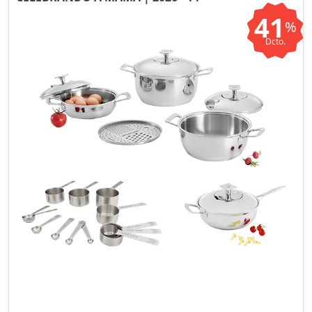
41
%
Dcto.