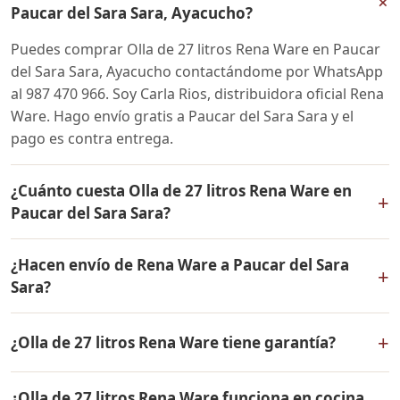
+
Paucar del Sara Sara, Ayacucho?
Puedes comprar Olla de 27 litros Rena Ware en Paucar
del Sara Sara, Ayacucho contactándome por WhatsApp
al 987 470 966. Soy Carla Rios, distribuidora oficial Rena
Ware. Hago envío gratis a Paucar del Sara Sara y el
pago es contra entrega.
¿Cuánto cuesta Olla de 27 litros Rena Ware en
+
Paucar del Sara Sara?
El precio de Olla de 27 litros Rena Ware es el mismo en
¿Hacen envío de Rena Ware a Paucar del Sara
todo el Perú. Contáctame por WhatsApp para conocer
+
Sara?
el precio actual, promociones disponibles y facilidades
de pago en cuotas desde el 10% de inicial.
Sí, hacemos envío gratis de Olla de 27 litros Rena Ware
+
¿Olla de 27 litros Rena Ware tiene garantía?
a Paucar del Sara Sara, Ayacucho y a todo el Perú. El
pago es contra entrega.
Sí, Olla de 27 litros Rena Ware tiene garantía de por vida
¿Olla de 27 litros Rena Ware funciona en cocina