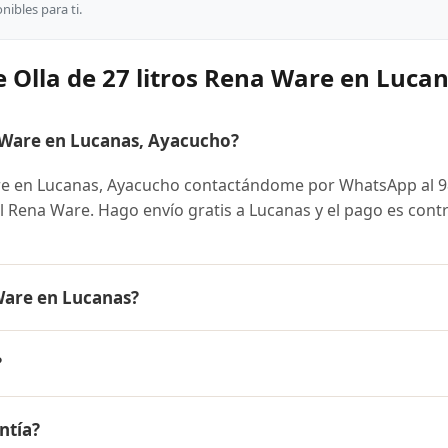
ibles para ti.
 Olla de 27 litros Rena Ware en Luca
 Ware en Lucanas, Ayacucho?
are en Lucanas, Ayacucho contactándome por WhatsApp al 
ial Rena Ware. Hago envío gratis a Lucanas y el pago es cont
 Ware en Lucanas?
es el mismo en todo el Perú. Contáctame por WhatsApp para
?
nibles y facilidades de pago en cuotas desde el 10% de inic
os Rena Ware a Lucanas, Ayacucho y a todo el Perú. El pago 
ntía?