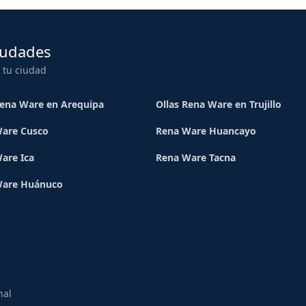
iudades
 tu ciudad
Rena Ware en Arequipa
Ollas Rena Ware en Trujillo
are Cusco
Rena Ware Huancayo
are Ica
Rena Ware Tacna
Ware Huánuco
nal