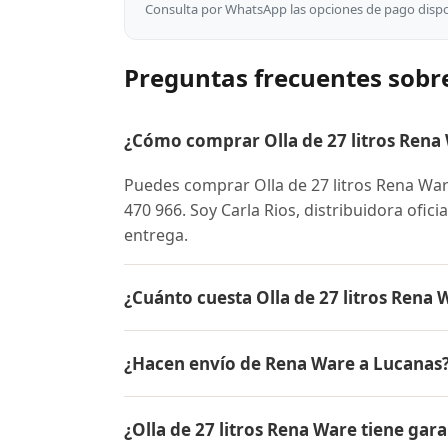
Consulta por WhatsApp las opciones de pago dispon
Preguntas frecuentes sobre
¿Cómo comprar Olla de 27 litros Rena
Puedes comprar Olla de 27 litros Rena W
470 966. Soy Carla Rios, distribuidora ofic
entrega.
¿Cuánto cuesta Olla de 27 litros Rena
El precio de Olla de 27 litros Rena Ware 
¿Hacen envío de Rena Ware a Lucanas
conocer el precio actual, promociones dispo
Sí, hacemos envío gratis de Olla de 27 litr
¿Olla de 27 litros Rena Ware tiene gara
contra entrega.