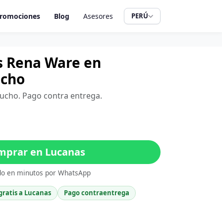
romociones
Blog
Asesores
PERÚ
os Rena Ware en
ucho
cucho. Pago contra entrega.
prar en Lucanas
do en minutos por WhatsApp
gratis a Lucanas
Pago contraentrega