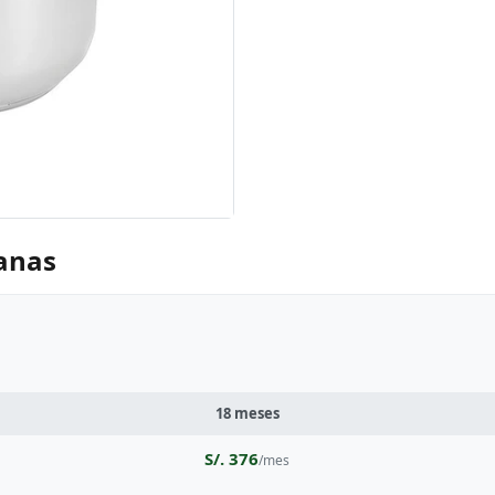
canas
18 meses
S/. 376
/mes