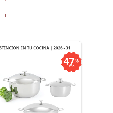
+
en
STINCION EN TU COCINA | 2026 - 31
47
%
Dcto.