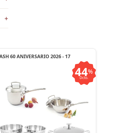
+
en
ASH 60 ANIVERSARIO 2026 - 17
44
%
Dcto.