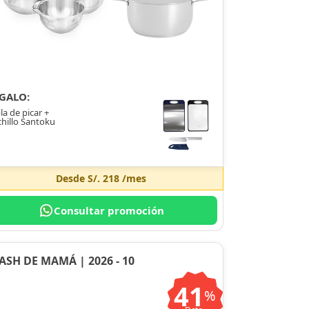
GALO:
la de picar +
hillo Santoku
Desde
S/. 218
/mes
Consultar promoción
ASH DE MAMÁ | 2026 - 10
41
%