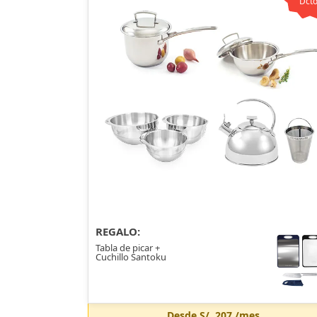
Dcto
REGALO:
Tabla de picar +
Cuchillo Santoku
Desde
S/. 207
/mes