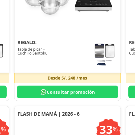
REGALO:
RE
Tabla de picar +
Tab
Cuchillo Santoku
Cuc
Desde
S/. 248
/mes
Consultar promoción
FLASH DE MAMÁ | 2026 - 6
FL
2
33
%
%