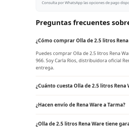
Consulta por WhatsApp las opciones de pago dispon
Preguntas frecuentes sobre
¿Cómo comprar Olla de 2.5 litros Rena
Puedes comprar Olla de 2.5 litros Rena W
966. Soy Carla Rios, distribuidora oficial 
entrega.
¿Cuánto cuesta Olla de 2.5 litros Ren
El precio de Olla de 2.5 litros Rena Ware
¿Hacen envío de Rena Ware a Tarma?
conocer el precio actual, promociones dispo
Sí, hacemos envío gratis de Olla de 2.5 lit
¿Olla de 2.5 litros Rena Ware tiene gar
entrega.