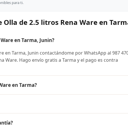
ibles para ti.
 Olla de 2.5 litros Rena Ware en Tarm
 Ware en Tarma, Junin?
are en Tarma, Junin contactándome por WhatsApp al 987 47
Rena Ware. Hago envío gratis a Tarma y el pago es contra
a Ware en Tarma?
 es el mismo en todo el Perú. Contáctame por WhatsApp para
nibles y facilidades de pago en cuotas desde el 10% de inic
ros Rena Ware a Tarma, Junin y a todo el Perú. El pago es con
antía?