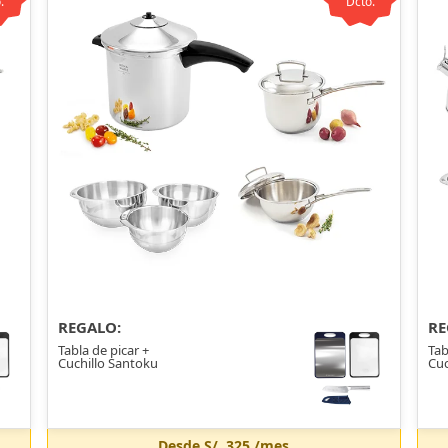
.
Dcto.
REGALO:
RE
Tabla de picar +
Tab
Cuchillo Santoku
Cuc
Desde
S/. 325
/mes