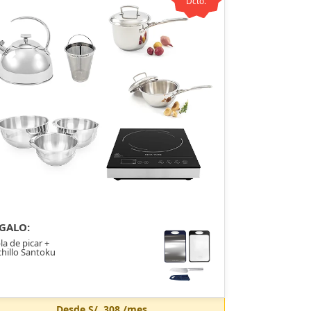
Dcto.
GALO:
la de picar +
hillo Santoku
Desde
S/. 308
/mes