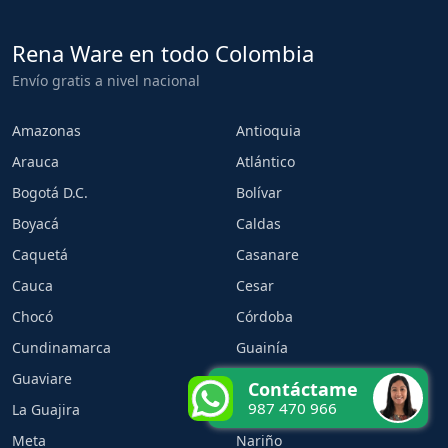
Rena Ware en todo Colombia
Envío gratis a nivel nacional
Amazonas
Antioquia
Arauca
Atlántico
Bogotá D.C.
Bolívar
Boyacá
Caldas
Caquetá
Casanare
Cauca
Cesar
Chocó
Córdoba
Cundinamarca
Guainía
Guaviare
Huila
Contáctame
987 470 966
La Guajira
Magdalena
Meta
Nariño