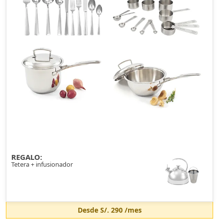
REGALO:
Tetera + infusionador
Desde
S/. 290
/mes