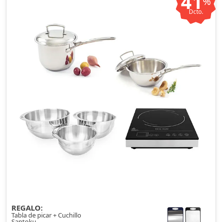
41
%
Dcto.
REGALO:
Tabla de picar + Cuchillo
Santoku