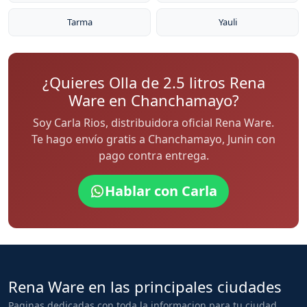
Tarma
Yauli
¿Quieres Olla de 2.5 litros Rena
Ware en Chanchamayo?
Soy Carla Rios, distribuidora oficial Rena Ware.
Te hago envío gratis a Chanchamayo, Junin con
pago contra entrega.
Hablar con Carla
Rena Ware en las principales ciudades
Paginas dedicadas con toda la informacion para tu ciudad