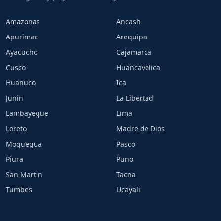
Amazonas
Ancash
Apurimac
Arequipa
Ayacucho
Cajamarca
Cusco
Huancavelica
Huanuco
Ica
Junin
La Libertad
Lambayeque
Lima
Loreto
Madre de Dios
Moquegua
Pasco
Piura
Puno
San Martin
Tacna
Tumbes
Ucayali