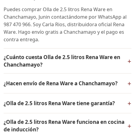
Puedes comprar Olla de 2.5 litros Rena Ware en
Chanchamayo, Junin contactándome por WhatsApp al
987 470 966. Soy Carla Rios, distribuidora oficial Rena
Ware. Hago envío gratis a Chanchamayo y el pago es
contra entrega.
¿Cuánto cuesta Olla de 2.5 litros Rena Ware en
+
Chanchamayo?
El precio de Olla de 2.5 litros Rena Ware es el mismo en
+
¿Hacen envío de Rena Ware a Chanchamayo?
todo el Perú. Contáctame por WhatsApp para conocer
el precio actual, promociones disponibles y facilidades
Sí, hacemos envío gratis de Olla de 2.5 litros Rena Ware
de pago en cuotas desde el 10% de inicial.
+
¿Olla de 2.5 litros Rena Ware tiene garantía?
a Chanchamayo, Junin y a todo el Perú. El pago es
contra entrega.
Sí, Olla de 2.5 litros Rena Ware tiene garantía de por
¿Olla de 2.5 litros Rena Ware funciona en cocina
vida contra defectos de fabricación. Todos los
+
de inducción?
productos Rena Ware están fabricados en acero