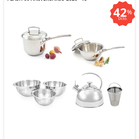
42
%
Dcto.