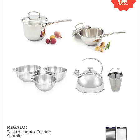
Dcto.
REGALO:
Tabla de picar + Cuchillo
Santoku