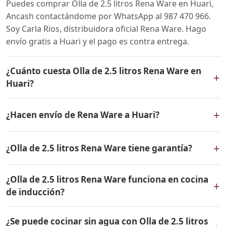
Puedes comprar Olla de 2.5 litros Rena Ware en Huari,
Ancash contactándome por WhatsApp al 987 470 966.
Soy Carla Rios, distribuidora oficial Rena Ware. Hago
envío gratis a Huari y el pago es contra entrega.
¿Cuánto cuesta Olla de 2.5 litros Rena Ware en
+
Huari?
El precio de Olla de 2.5 litros Rena Ware es el mismo en
+
¿Hacen envío de Rena Ware a Huari?
todo el Perú. Contáctame por WhatsApp para conocer
el precio actual, promociones disponibles y facilidades
Sí, hacemos envío gratis de Olla de 2.5 litros Rena Ware
de pago en cuotas desde el 10% de inicial.
+
¿Olla de 2.5 litros Rena Ware tiene garantía?
a Huari, Ancash y a todo el Perú. El pago es contra
entrega.
Sí, Olla de 2.5 litros Rena Ware tiene garantía de por
¿Olla de 2.5 litros Rena Ware funciona en cocina
vida contra defectos de fabricación. Todos los
+
de inducción?
productos Rena Ware están fabricados en acero
inoxidable quirúrgico 18/10 de la más alta calidad.
Sí, Olla de 2.5 litros Rena Ware es compatible con todo
¿Se puede cocinar sin agua con Olla de 2.5 litros
tipo de cocinas: gas, eléctrica, inducción y horno. Su