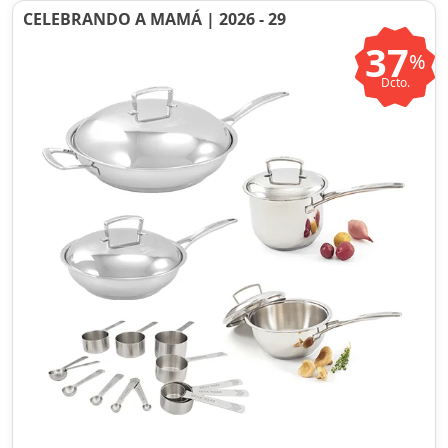
CELEBRANDO A MAMÁ | 2026 - 29
37
%
Dcto.