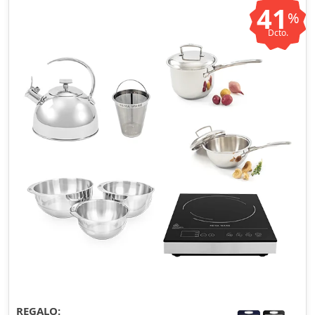
41
%
Dcto.
REGALO: