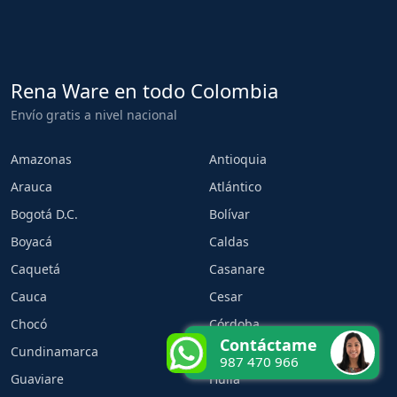
Rena Ware en todo Colombia
Envío gratis a nivel nacional
Amazonas
Antioquia
Arauca
Atlántico
Bogotá D.C.
Bolívar
Boyacá
Caldas
Caquetá
Casanare
Cauca
Cesar
Chocó
Córdoba
Contáctame
Cundinamarca
Guainía
987 470 966
Guaviare
Huila