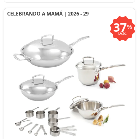
CELEBRANDO A MAMÁ | 2026 - 29
37
%
Dcto.