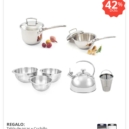
42
%
Dcto.
REGALO:
Tabla de picar + Cuchillo