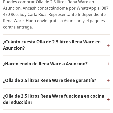
Puedes comprar Olla de 2.5 litros Rena Ware en
Asuncion, Ancash contactándome por WhatsApp al 987
470 966. Soy Carla Rios, Representante Independiente
Rena Ware. Hago envío gratis a Asuncion y el pago es
contra entrega.
¿Cuánto cuesta Olla de 2.5 litros Rena Ware en
+
Asuncion?
El precio de Olla de 2.5 litros Rena Ware es el mismo en
+
¿Hacen envío de Rena Ware a Asuncion?
todo el Perú. Contáctame por WhatsApp para conocer
el precio actual, promociones disponibles y facilidades
Sí, hacemos envío gratis de Olla de 2.5 litros Rena Ware
de pago en cuotas desde el 10% de inicial.
+
¿Olla de 2.5 litros Rena Ware tiene garantía?
a Asuncion, Ancash y a todo el Perú. El pago es contra
entrega.
Sí, Olla de 2.5 litros Rena Ware tiene garantía de por
¿Olla de 2.5 litros Rena Ware funciona en cocina
vida contra defectos de fabricación. Todos los
+
de inducción?
productos Rena Ware están fabricados en acero
inoxidable quirúrgico 18/10 de la más alta calidad.
Sí, Olla de 2.5 litros Rena Ware es compatible con todo