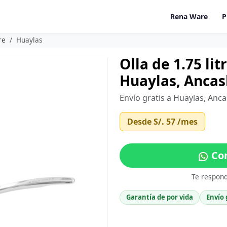
Rena Ware
P
re
Huaylas
Olla de 1.75 li
Huaylas, Ancas
Envío gratis a Huaylas, Anc
Desde
S/. 57
/mes
Com
Te respon
Garantía de por vida
Envío 