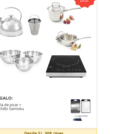
Dcto.
GALO:
la de picar +
hillo Santoku
Desde
S/. 308
/mes