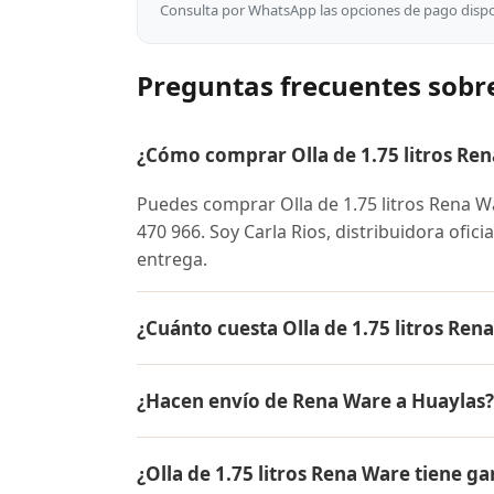
Consulta por WhatsApp las opciones de pago dispon
Preguntas frecuentes sobre
¿Cómo comprar Olla de 1.75 litros Re
Puedes comprar Olla de 1.75 litros Rena 
470 966. Soy Carla Rios, distribuidora ofic
entrega.
¿Cuánto cuesta Olla de 1.75 litros Ren
El precio de Olla de 1.75 litros Rena War
¿Hacen envío de Rena Ware a Huaylas?
conocer el precio actual, promociones dispo
Sí, hacemos envío gratis de Olla de 1.75 li
¿Olla de 1.75 litros Rena Ware tiene ga
contra entrega.