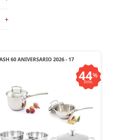
+
en
ASH 60 ANIVERSARIO 2026 - 17
44
%
Dcto.