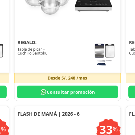
REGALO:
RE
Tabla de picar +
Tab
Cuchillo Santoku
Cuc
Desde
S/. 248
/mes
Consultar promoción
FLASH DE MAMÁ | 2026 - 6
FL
2
33
%
%