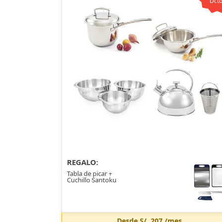
Dcto
REGALO:
Tabla de picar +
Cuchillo Santoku
Desde
S/. 207
/mes