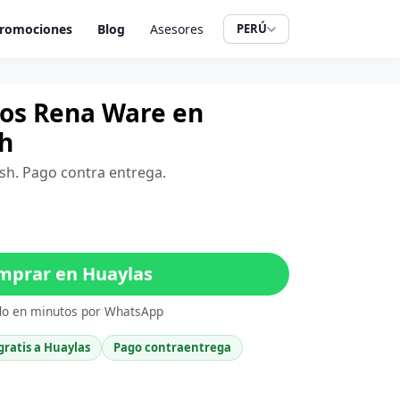
romociones
Blog
Asesores
PERÚ
tros Rena Ware en
h
ash. Pago contra entrega.
prar en Huaylas
do en minutos por WhatsApp
gratis a Huaylas
Pago contraentrega