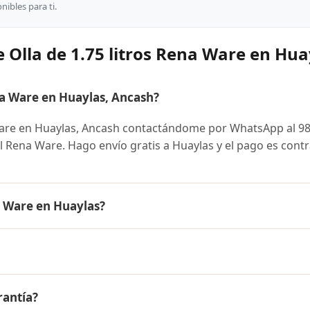
ibles para ti.
 Olla de 1.75 litros Rena Ware en Hua
na Ware en Huaylas, Ancash?
Ware en Huaylas, Ancash contactándome por WhatsApp al 9
ial Rena Ware. Hago envío gratis a Huaylas y el pago es cont
a Ware en Huaylas?
e es el mismo en todo el Perú. Contáctame por WhatsApp par
nibles y facilidades de pago en cuotas desde el 10% de inic
tros Rena Ware a Huaylas, Ancash y a todo el Perú. El pago e
rantía?