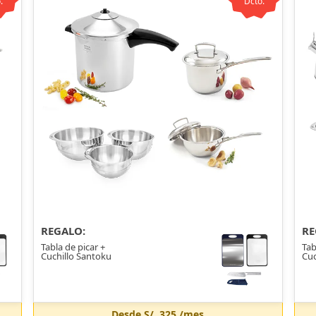
.
Dcto.
REGALO:
RE
Tabla de picar +
Tab
Cuchillo Santoku
Cuc
Desde
S/. 325
/mes