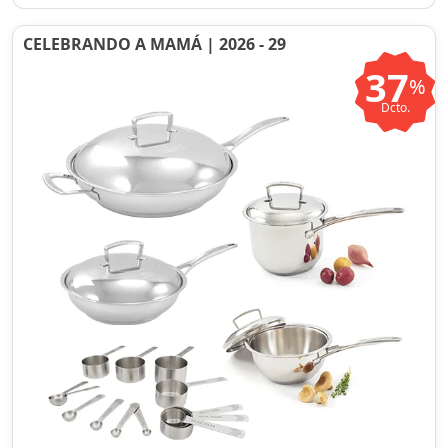
CELEBRANDO A MAMÁ | 2026 - 29
37
%
Dcto.