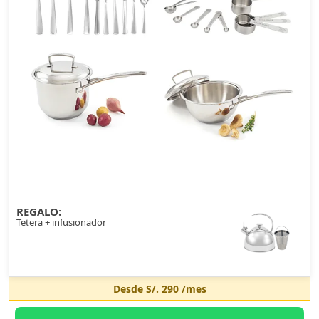
REGALO:
Tetera + infusionador
Desde
S/. 290
/mes