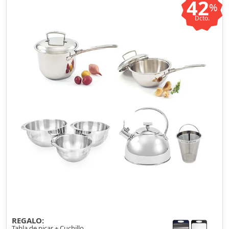
42
%
Dcto.
REGALO:
Tabla de picar + Cuchillo