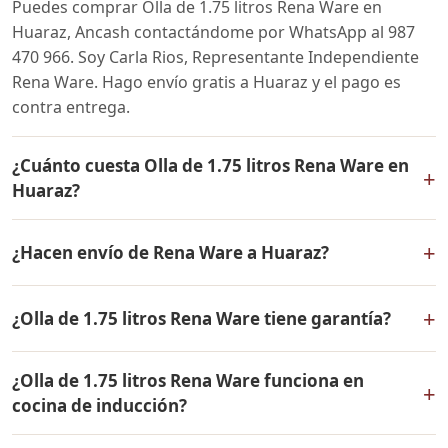
Puedes comprar Olla de 1.75 litros Rena Ware en
Huaraz, Ancash contactándome por WhatsApp al 987
470 966. Soy Carla Rios, Representante Independiente
Rena Ware. Hago envío gratis a Huaraz y el pago es
contra entrega.
¿Cuánto cuesta Olla de 1.75 litros Rena Ware en
+
Huaraz?
El precio de Olla de 1.75 litros Rena Ware es el mismo
+
¿Hacen envío de Rena Ware a Huaraz?
en todo el Perú. Contáctame por WhatsApp para
conocer el precio actual, promociones disponibles y
Sí, hacemos envío gratis de Olla de 1.75 litros Rena
facilidades de pago en cuotas desde el 10% de inicial.
+
¿Olla de 1.75 litros Rena Ware tiene garantía?
Ware a Huaraz, Ancash y a todo el Perú. El pago es
contra entrega.
Sí, Olla de 1.75 litros Rena Ware tiene garantía de por
¿Olla de 1.75 litros Rena Ware funciona en
vida contra defectos de fabricación. Todos los
+
cocina de inducción?
productos Rena Ware están fabricados en acero
inoxidable quirúrgico 18/10 de la más alta calidad.
Sí, Olla de 1.75 litros Rena Ware es compatible con todo