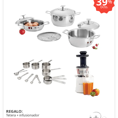
39
%
Dcto.
REGALO:
Tetera + infusionador