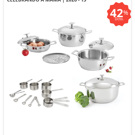
42
%
Dcto.