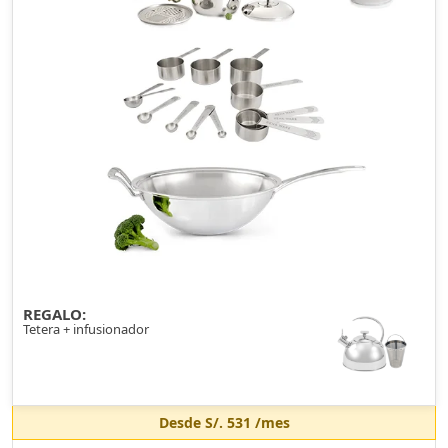
REGALO:
Tetera + infusionador
Desde
S/. 531
/mes