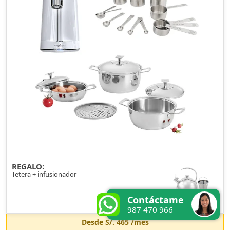
REGALO:
Tetera + infusionador
Contáctame
987 470 966
Desde
S/. 465
/mes