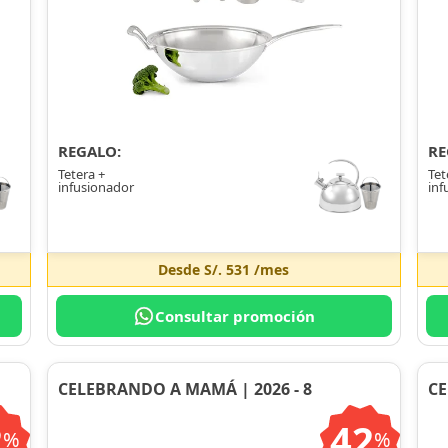
REGALO:
RE
Tetera +
Tet
infusionador
inf
Desde
S/. 531
/mes
Consultar promoción
CELEBRANDO A MAMÁ | 2026 - 8
CE
2
42
%
%