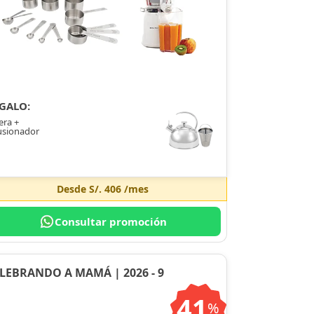
GALO:
era +
usionador
Desde
S/. 406
/mes
Consultar promoción
LEBRANDO A MAMÁ | 2026 - 9
41
%