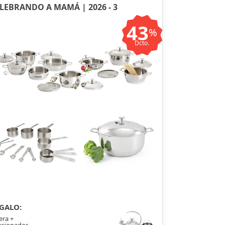
LEBRANDO A MAMÁ | 2026 - 3
43
%
Dcto.
GALO:
era +
usionador