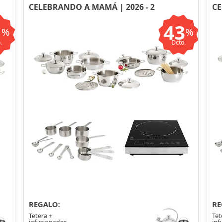
CELEBRANDO A MAMÁ | 2026 - 2
CE
1
43
%
%
.
Dcto.
REGALO:
RE
Tetera +
Tet
infusionador
inf