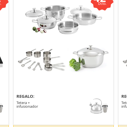
.
Dcto.
REGALO:
RE
Tetera +
Tet
infusionador
inf