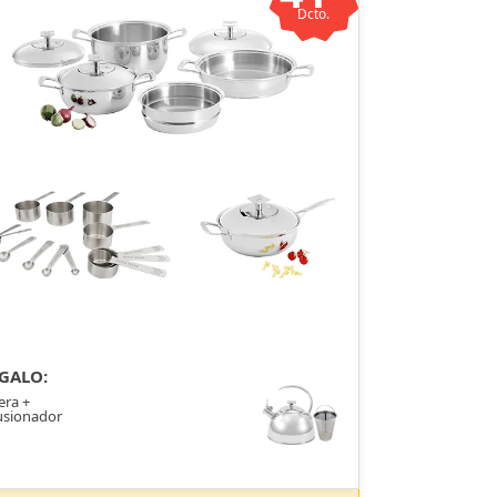
Dcto.
GALO:
era +
usionador