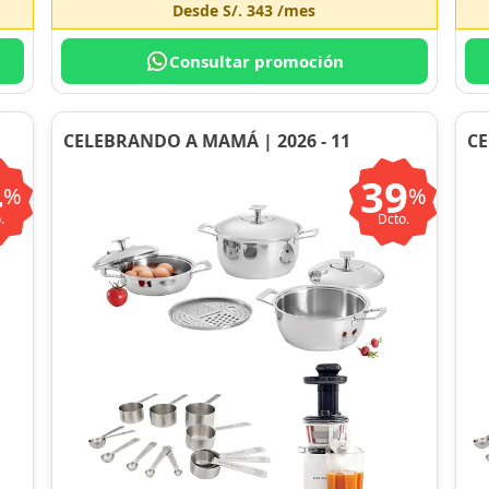
Desde
S/. 343
/mes
Consultar promoción
CELEBRANDO A MAMÁ | 2026 - 11
CE
4
39
%
%
.
Dcto.