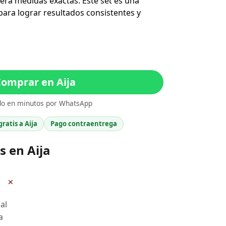
iera medidas exactas. Este set es una
ara lograr resultados consistentes y
omprar en Aija
do en minutos por WhatsApp
gratis a Aija
Pago contraentrega
s en Aija
+
al
a