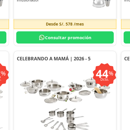
Desde
S/. 578
/mes
Consultar promoción
CELEBRANDO A MAMÁ | 2026 - 5
CE
2
44
%
%
.
Dcto.