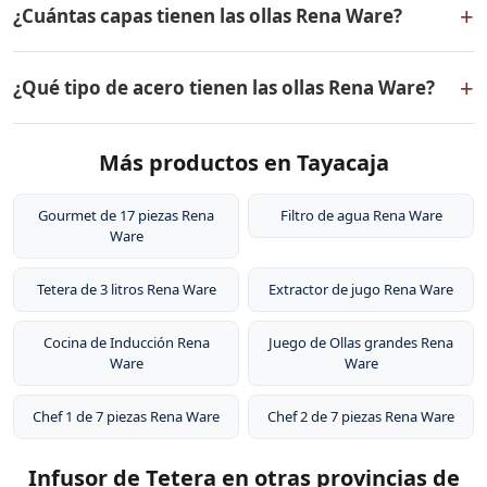
+
¿Cuántas capas tienen las ollas Rena Ware?
defectos de fabricación. Todos los productos Rena
Ware están fabricados en acero inoxidable quirúrgico
Las ollas Rena Ware tienen 5 capas (tecnología 5-ply):
18/10 de la más alta calidad.
+
¿Qué tipo de acero tienen las ollas Rena Ware?
dos capas externas de acero inoxidable quirúrgico
18/10, dos capas de aleación de aluminio para
Las ollas Rena Ware están fabricadas en acero
distribución uniforme del calor, y un núcleo central de
Más productos en Tayacaja
inoxidable quirúrgico 18/10 (18% cromo, 10% níquel).
aluminio puro. Este diseño permite cocinar a baja
Este tipo de acero es resistente a la corrosión, no libera
temperatura conservando los nutrientes de los
sustancias tóxicas, no altera el sabor de los alimentos y
Gourmet de 17 piezas Rena
Filtro de agua Rena Ware
alimentos.
Ware
es extremadamente duradero. Por eso tienen garantía
de por vida.
Tetera de 3 litros Rena Ware
Extractor de jugo Rena Ware
Cocina de Inducción Rena
Juego de Ollas grandes Rena
Ware
Ware
Chef 1 de 7 piezas Rena Ware
Chef 2 de 7 piezas Rena Ware
Infusor de Tetera en otras provincias de