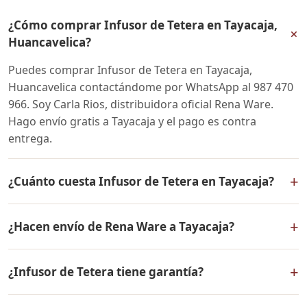
¿Cómo comprar Infusor de Tetera en Tayacaja,
+
Huancavelica?
Puedes comprar Infusor de Tetera en Tayacaja,
Huancavelica contactándome por WhatsApp al 987 470
966. Soy Carla Rios, distribuidora oficial Rena Ware.
Hago envío gratis a Tayacaja y el pago es contra
entrega.
+
¿Cuánto cuesta Infusor de Tetera en Tayacaja?
El precio de Infusor de Tetera es el mismo en todo el
+
¿Hacen envío de Rena Ware a Tayacaja?
Perú. Contáctame por WhatsApp para conocer el precio
actual, promociones disponibles y facilidades de pago
Sí, hacemos envío gratis de Infusor de Tetera a
en cuotas desde el 10% de inicial.
+
¿Infusor de Tetera tiene garantía?
Tayacaja, Huancavelica y a todo el Perú. El pago es
contra entrega.
Sí, Infusor de Tetera tiene garantía de por vida contra