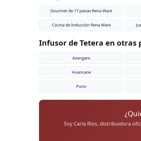
y es extremadamente duradero. Por eso tie
Gourmet de 17 piezas Rena Ware
Cocina de Inducción Rena Ware
Ju
Infusor de Tetera en otras
Azangaro
Huancane
Puno
¿Qui
Soy Carla Rios, distribuidora of