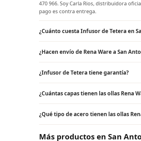
470 966. Soy Carla Rios, distribuidora ofic
pago es contra entrega.
¿Cuánto cuesta Infusor de Tetera en S
El precio de Infusor de Tetera es el mism
¿Hacen envío de Rena Ware a San Anto
precio actual, promociones disponibles y fa
Sí, hacemos envío gratis de Infusor de Tete
¿Infusor de Tetera tiene garantía?
contra entrega.
Sí, Infusor de Tetera tiene garantía de po
¿Cuántas capas tienen las ollas Rena W
Ware están fabricados en acero inoxidable 
Las ollas Rena Ware tienen 5 capas (tecnol
¿Qué tipo de acero tienen las ollas Re
18/10, dos capas de aleación de aluminio pa
aluminio puro. Este diseño permite cocina
Las ollas Rena Ware están fabricadas en ac
alimentos.
Más productos en San Anto
tipo de acero es resistente a la corrosión, 