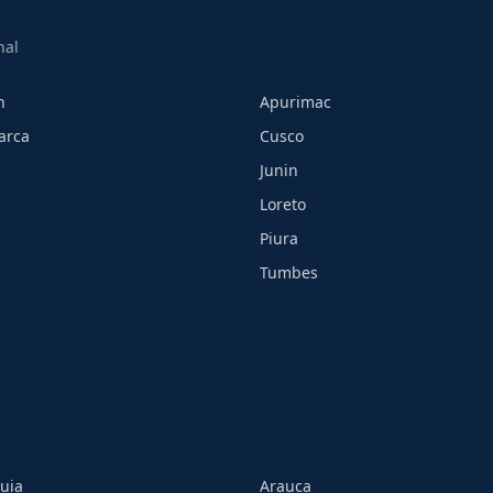
nal
h
Apurimac
arca
Cusco
Junin
Loreto
Piura
Tumbes
uia
Arauca