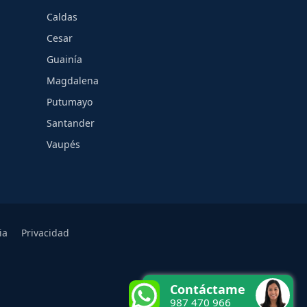
Caldas
Cesar
Guainía
Magdalena
Putumayo
Santander
Vaupés
ia
Privacidad
Contáctame
987 470 966