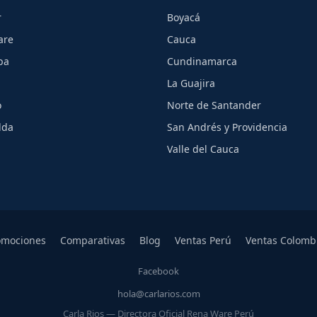
r
Boyacá
are
Cauca
ba
Cundinamarca
La Guajira
o
Norte de Santander
lda
San Andrés y Providencia
Valle del Cauca
omociones
Comparativas
Blog
Ventas Perú
Ventas Colomb
Facebook
hola@carlarios.com
Carla Rios — Directora Oficial Rena Ware Perú