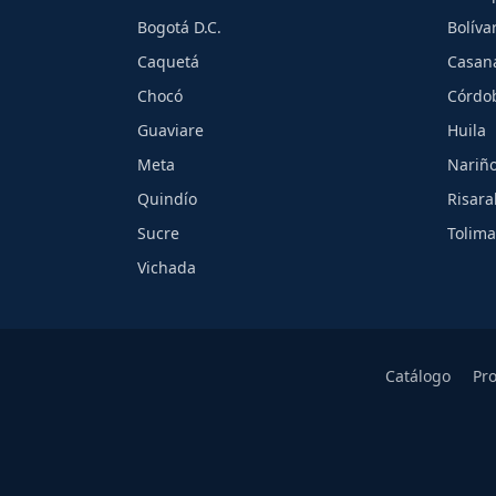
Bogotá D.C.
Bolíva
Caquetá
Casan
Chocó
Córdo
Guaviare
Huila
Meta
Nariñ
Quindío
Risara
Sucre
Tolima
Vichada
Catálogo
Pr