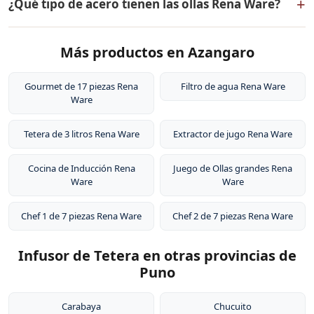
+
¿Qué tipo de acero tienen las ollas Rena Ware?
dos capas externas de acero inoxidable quirúrgico
18/10, dos capas de aleación de aluminio para
Las ollas Rena Ware están fabricadas en acero
distribución uniforme del calor, y un núcleo central de
Más productos en Azangaro
inoxidable quirúrgico 18/10 (18% cromo, 10% níquel).
aluminio puro. Este diseño permite cocinar a baja
Este tipo de acero es resistente a la corrosión, no libera
temperatura conservando los nutrientes de los
sustancias tóxicas, no altera el sabor de los alimentos y
Gourmet de 17 piezas Rena
Filtro de agua Rena Ware
alimentos.
Ware
es extremadamente duradero. Por eso tienen garantía
de por vida.
Tetera de 3 litros Rena Ware
Extractor de jugo Rena Ware
Cocina de Inducción Rena
Juego de Ollas grandes Rena
Ware
Ware
Chef 1 de 7 piezas Rena Ware
Chef 2 de 7 piezas Rena Ware
Infusor de Tetera en otras provincias de
Puno
Carabaya
Chucuito