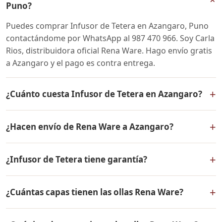
Puno?
Puedes comprar Infusor de Tetera en Azangaro, Puno
contactándome por WhatsApp al 987 470 966. Soy Carla
Rios, distribuidora oficial Rena Ware. Hago envío gratis
a Azangaro y el pago es contra entrega.
+
¿Cuánto cuesta Infusor de Tetera en Azangaro?
El precio de Infusor de Tetera es el mismo en todo el
+
¿Hacen envío de Rena Ware a Azangaro?
Perú. Contáctame por WhatsApp para conocer el precio
actual, promociones disponibles y facilidades de pago
Sí, hacemos envío gratis de Infusor de Tetera a
en cuotas desde el 10% de inicial.
+
¿Infusor de Tetera tiene garantía?
Azangaro, Puno y a todo el Perú. El pago es contra
entrega.
Sí, Infusor de Tetera tiene garantía de por vida contra
+
¿Cuántas capas tienen las ollas Rena Ware?
defectos de fabricación. Todos los productos Rena
Ware están fabricados en acero inoxidable quirúrgico
Las ollas Rena Ware tienen 5 capas (tecnología 5-ply):
18/10 de la más alta calidad.