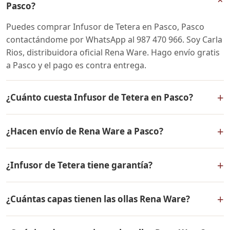
Pasco?
Puedes comprar Infusor de Tetera en Pasco, Pasco
contactándome por WhatsApp al 987 470 966. Soy Carla
Rios, distribuidora oficial Rena Ware. Hago envío gratis
a Pasco y el pago es contra entrega.
+
¿Cuánto cuesta Infusor de Tetera en Pasco?
El precio de Infusor de Tetera es el mismo en todo el
+
¿Hacen envío de Rena Ware a Pasco?
Perú. Contáctame por WhatsApp para conocer el precio
actual, promociones disponibles y facilidades de pago
Sí, hacemos envío gratis de Infusor de Tetera a Pasco,
en cuotas desde el 10% de inicial.
+
¿Infusor de Tetera tiene garantía?
Pasco y a todo el Perú. El pago es contra entrega.
Sí, Infusor de Tetera tiene garantía de por vida contra
+
¿Cuántas capas tienen las ollas Rena Ware?
defectos de fabricación. Todos los productos Rena
Ware están fabricados en acero inoxidable quirúrgico
Las ollas Rena Ware tienen 5 capas (tecnología 5-ply):
18/10 de la más alta calidad.