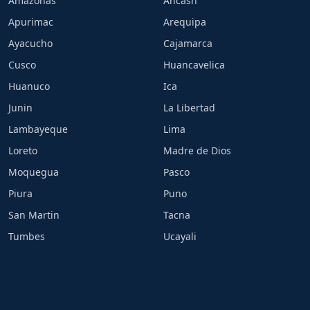
Amazonas
Ancash
Apurimac
Arequipa
Ayacucho
Cajamarca
Cusco
Huancavelica
Huanuco
Ica
Junin
La Libertad
Lambayeque
Lima
Loreto
Madre de Dios
Moquegua
Pasco
Piura
Puno
San Martin
Tacna
Tumbes
Ucayali