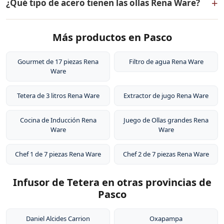
+
¿Qué tipo de acero tienen las ollas Rena Ware?
dos capas externas de acero inoxidable quirúrgico
18/10, dos capas de aleación de aluminio para
Las ollas Rena Ware están fabricadas en acero
distribución uniforme del calor, y un núcleo central de
Más productos en Pasco
inoxidable quirúrgico 18/10 (18% cromo, 10% níquel).
aluminio puro. Este diseño permite cocinar a baja
Este tipo de acero es resistente a la corrosión, no libera
temperatura conservando los nutrientes de los
sustancias tóxicas, no altera el sabor de los alimentos y
Gourmet de 17 piezas Rena
Filtro de agua Rena Ware
alimentos.
Ware
es extremadamente duradero. Por eso tienen garantía
de por vida.
Tetera de 3 litros Rena Ware
Extractor de jugo Rena Ware
Cocina de Inducción Rena
Juego de Ollas grandes Rena
Ware
Ware
Chef 1 de 7 piezas Rena Ware
Chef 2 de 7 piezas Rena Ware
Infusor de Tetera en otras provincias de
Pasco
Daniel Alcides Carrion
Oxapampa