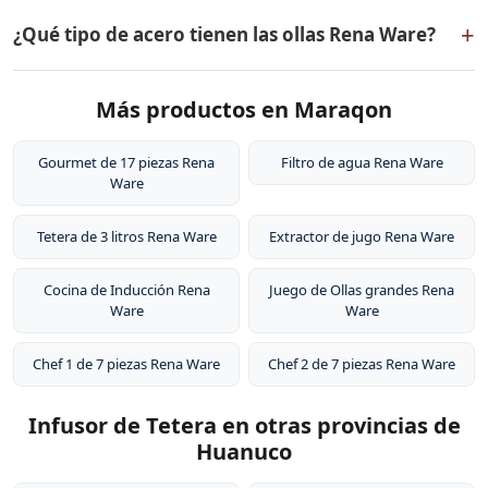
Las ollas Rena Ware tienen 5 capas (tecnología 5-ply):
18/10 de la más alta calidad.
+
¿Qué tipo de acero tienen las ollas Rena Ware?
dos capas externas de acero inoxidable quirúrgico
18/10, dos capas de aleación de aluminio para
Las ollas Rena Ware están fabricadas en acero
distribución uniforme del calor, y un núcleo central de
Más productos en Maraqon
inoxidable quirúrgico 18/10 (18% cromo, 10% níquel).
aluminio puro. Este diseño permite cocinar a baja
Este tipo de acero es resistente a la corrosión, no libera
temperatura conservando los nutrientes de los
sustancias tóxicas, no altera el sabor de los alimentos y
Gourmet de 17 piezas Rena
Filtro de agua Rena Ware
alimentos.
Ware
es extremadamente duradero. Por eso tienen garantía
de por vida.
Tetera de 3 litros Rena Ware
Extractor de jugo Rena Ware
Cocina de Inducción Rena
Juego de Ollas grandes Rena
Ware
Ware
Chef 1 de 7 piezas Rena Ware
Chef 2 de 7 piezas Rena Ware
Infusor de Tetera en otras provincias de
Huanuco