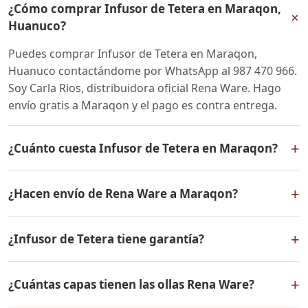
¿Cómo comprar Infusor de Tetera en Maraqon,
+
Huanuco?
Puedes comprar Infusor de Tetera en Maraqon,
Huanuco contactándome por WhatsApp al 987 470 966.
Soy Carla Rios, distribuidora oficial Rena Ware. Hago
envío gratis a Maraqon y el pago es contra entrega.
+
¿Cuánto cuesta Infusor de Tetera en Maraqon?
El precio de Infusor de Tetera es el mismo en todo el
+
¿Hacen envío de Rena Ware a Maraqon?
Perú. Contáctame por WhatsApp para conocer el precio
actual, promociones disponibles y facilidades de pago
Sí, hacemos envío gratis de Infusor de Tetera a
en cuotas desde el 10% de inicial.
+
¿Infusor de Tetera tiene garantía?
Maraqon, Huanuco y a todo el Perú. El pago es contra
entrega.
Sí, Infusor de Tetera tiene garantía de por vida contra
+
¿Cuántas capas tienen las ollas Rena Ware?
defectos de fabricación. Todos los productos Rena
Ware están fabricados en acero inoxidable quirúrgico