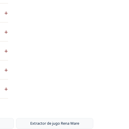
+
+
+
ena
+
co
+
ste
ntos
Extractor de jugo Rena Ware