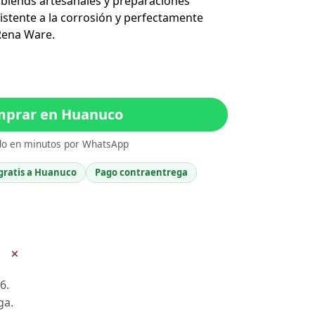
, blends artesanales y preparaciones
esistente a la corrosión y perfectamente
Rena Ware.
prar en Huanuco
do en minutos por WhatsApp
gratis a Huanuco
Pago contraentrega
+
6.
ga.