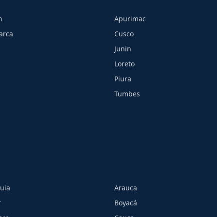
h
Apurimac
arca
Cusco
Junin
Loreto
Piura
Tumbes
uia
Arauca
r
Boyacá