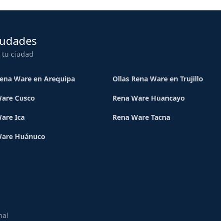
iudades
 tu ciudad
Rena Ware en Arequipa
Ollas Rena Ware en Trujillo
are Cusco
Rena Ware Huancayo
are Ica
Rena Ware Tacna
Ware Huánuco
nal