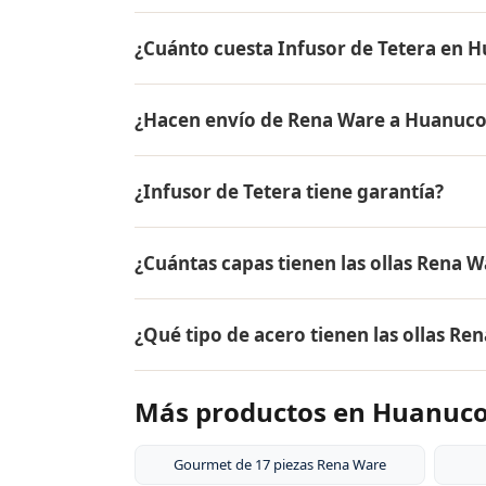
¿Cuánto cuesta Infusor de Tetera en 
El precio de Infusor de Tetera es el mism
¿Hacen envío de Rena Ware a Huanuco
precio actual, promociones disponibles y fa
Sí, hacemos envío gratis de Infusor de Tet
¿Infusor de Tetera tiene garantía?
entrega.
Sí, Infusor de Tetera tiene garantía de po
¿Cuántas capas tienen las ollas Rena W
Ware están fabricados en acero inoxidable 
Las ollas Rena Ware tienen 5 capas (tecnol
¿Qué tipo de acero tienen las ollas Re
18/10, dos capas de aleación de aluminio pa
aluminio puro. Este diseño permite cocina
Las ollas Rena Ware están fabricadas en ac
alimentos.
Más productos en Huanuc
tipo de acero es resistente a la corrosión, 
y es extremadamente duradero. Por eso tie
Gourmet de 17 piezas Rena Ware