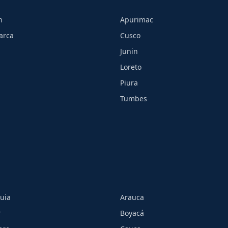
h
Apurimac
arca
Cusco
Junin
Loreto
Piura
Tumbes
uia
Arauca
r
Boyacá