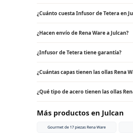
¿Cuánto cuesta Infusor de Tetera en J
El precio de Infusor de Tetera es el mism
¿Hacen envío de Rena Ware a Julcan?
precio actual, promociones disponibles y fa
Sí, hacemos envío gratis de Infusor de Teter
¿Infusor de Tetera tiene garantía?
entrega.
Sí, Infusor de Tetera tiene garantía de po
¿Cuántas capas tienen las ollas Rena W
Ware están fabricados en acero inoxidable 
Las ollas Rena Ware tienen 5 capas (tecnol
¿Qué tipo de acero tienen las ollas Re
18/10, dos capas de aleación de aluminio pa
aluminio puro. Este diseño permite cocina
Las ollas Rena Ware están fabricadas en ac
alimentos.
Más productos en Julcan
tipo de acero es resistente a la corrosión, 
y es extremadamente duradero. Por eso tie
Gourmet de 17 piezas Rena Ware