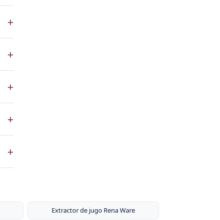
+
+
+
ena
+
co
+
ste
ntos
Extractor de jugo Rena Ware