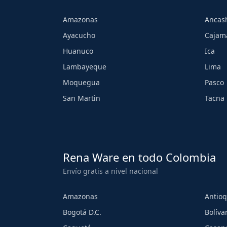
Amazonas
Ancas
Ayacucho
Cajam
Huanuco
Ica
Lambayeque
Lima
Moquegua
Pasco
San Martin
Tacna
Rena Ware en todo Colombia
Envío gratis a nivel nacional
Amazonas
Antioq
Bogotá D.C.
Bolíva