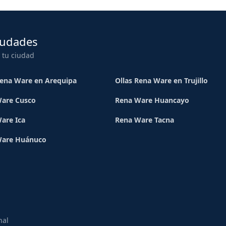
iudades
 tu ciudad
Rena Ware en Arequipa
Ollas Rena Ware en Trujillo
are Cusco
Rena Ware Huancayo
are Ica
Rena Ware Tacna
Ware Huánuco
nal