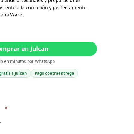
, blends artesanales y preparaciones
esistente a la corrosión y perfectamente
Rena Ware.
mprar en Julcan
do en minutos por WhatsApp
gratis a Julcan
Pago contraentrega
+
.