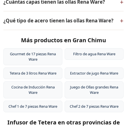
+
¿Cuántas capas tienen las ollas Rena Ware?
defectos de fabricación. Todos los productos Rena
Ware están fabricados en acero inoxidable quirúrgico
Las ollas Rena Ware tienen 5 capas (tecnología 5-ply):
18/10 de la más alta calidad.
+
¿Qué tipo de acero tienen las ollas Rena Ware?
dos capas externas de acero inoxidable quirúrgico
18/10, dos capas de aleación de aluminio para
Las ollas Rena Ware están fabricadas en acero
distribución uniforme del calor, y un núcleo central de
Más productos en Gran Chimu
inoxidable quirúrgico 18/10 (18% cromo, 10% níquel).
aluminio puro. Este diseño permite cocinar a baja
Este tipo de acero es resistente a la corrosión, no libera
temperatura conservando los nutrientes de los
sustancias tóxicas, no altera el sabor de los alimentos y
Gourmet de 17 piezas Rena
Filtro de agua Rena Ware
alimentos.
Ware
es extremadamente duradero. Por eso tienen garantía
de por vida.
Tetera de 3 litros Rena Ware
Extractor de jugo Rena Ware
Cocina de Inducción Rena
Juego de Ollas grandes Rena
Ware
Ware
Chef 1 de 7 piezas Rena Ware
Chef 2 de 7 piezas Rena Ware
Infusor de Tetera en otras provincias de