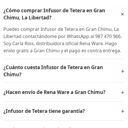
¿Cómo comprar Infusor de Tetera en Gran
+
Chimu, La Libertad?
Puedes comprar Infusor de Tetera en Gran Chimu, La
Libertad contactándome por WhatsApp al 987 470 966.
Soy Carla Rios, distribuidora oficial Rena Ware. Hago
envío gratis a Gran Chimu y el pago es contra entrega.
¿Cuánto cuesta Infusor de Tetera en Gran
+
Chimu?
El precio de Infusor de Tetera es el mismo en todo el
+
¿Hacen envío de Rena Ware a Gran Chimu?
Perú. Contáctame por WhatsApp para conocer el precio
actual, promociones disponibles y facilidades de pago
Sí, hacemos envío gratis de Infusor de Tetera a Gran
en cuotas desde el 10% de inicial.
+
¿Infusor de Tetera tiene garantía?
Chimu, La Libertad y a todo el Perú. El pago es contra
entrega.
Sí, Infusor de Tetera tiene garantía de por vida contra