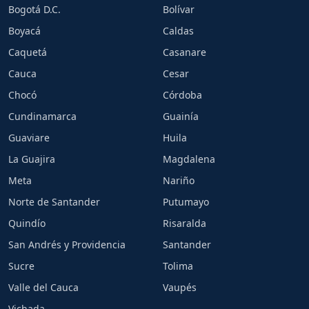
Bogotá D.C.
Bolívar
Boyacá
Caldas
Caquetá
Casanare
Cauca
Cesar
Chocó
Córdoba
Cundinamarca
Guainía
Guaviare
Huila
La Guajira
Magdalena
Meta
Nariño
Norte de Santander
Putumayo
Quindío
Risaralda
San Andrés y Providencia
Santander
Sucre
Tolima
Valle del Cauca
Vaupés
Vichada