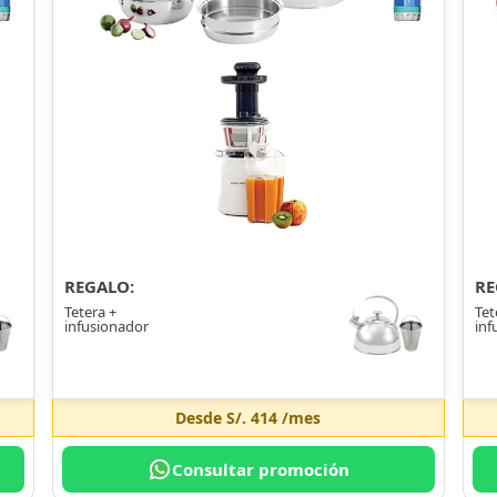
REGALO:
RE
Tetera +
Tet
infusionador
inf
Desde
S/. 414
/mes
Consultar promoción