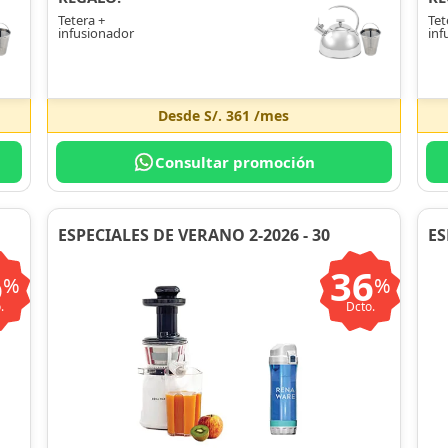
Tetera +
Tet
infusionador
inf
Desde
S/. 361
/mes
Consultar promoción
ESPECIALES DE VERANO 2-2026 - 30
ES
6
36
%
%
.
Dcto.