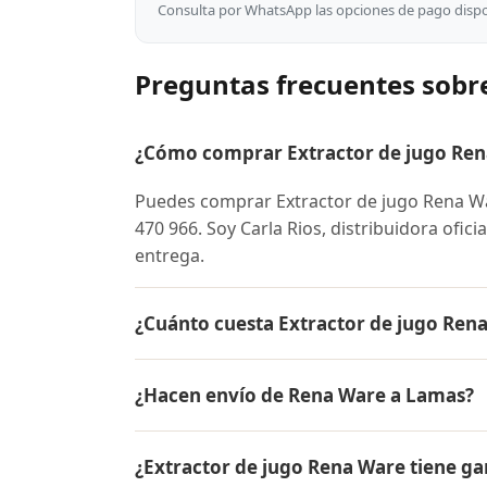
Consulta por WhatsApp las opciones de pago dispon
Preguntas frecuentes sobr
¿Cómo comprar Extractor de jugo Ren
Puedes comprar Extractor de jugo Rena W
470 966. Soy Carla Rios, distribuidora ofic
entrega.
¿Cuánto cuesta Extractor de jugo Ren
El precio de Extractor de jugo Rena Ware
¿Hacen envío de Rena Ware a Lamas?
conocer el precio actual, promociones dispo
Sí, hacemos envío gratis de Extractor de j
¿Extractor de jugo Rena Ware tiene ga
contra entrega.