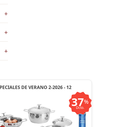
+
s
+
co
+
ste
ntos
PECIALES DE VERANO 2-2026 - 12
37
%
Dcto.