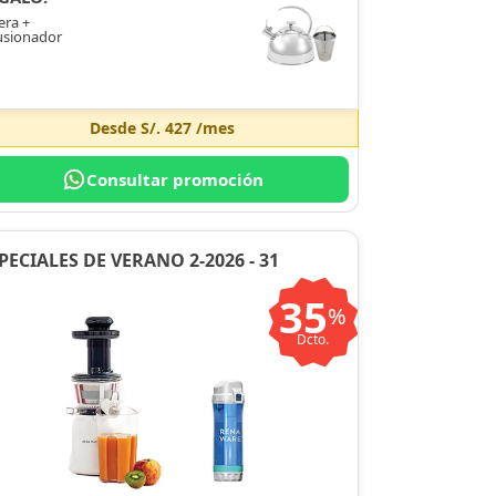
era +
usionador
Desde
S/. 427
/mes
Consultar promoción
PECIALES DE VERANO 2-2026 - 31
35
%
Dcto.