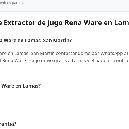
ibles para ti.
e Extractor de jugo Rena Ware en La
a Ware en Lamas, San Martin?
are en Lamas, San Martin contactándome por WhatsApp al
ial Rena Ware. Hago envío gratis a Lamas y el pago es contra
a Ware en Lamas?
 es el mismo en todo el Perú. Contáctame por WhatsApp par
nibles y facilidades de pago en cuotas desde el 10% de inic
ugo Rena Ware a Lamas, San Martin y a todo el Perú. El pago
rantía?