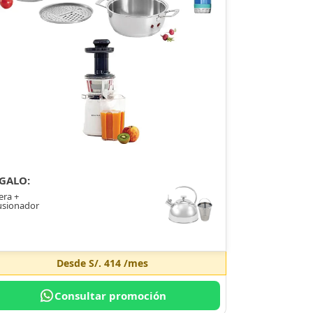
GALO:
era +
usionador
Desde
S/. 414
/mes
Consultar promoción