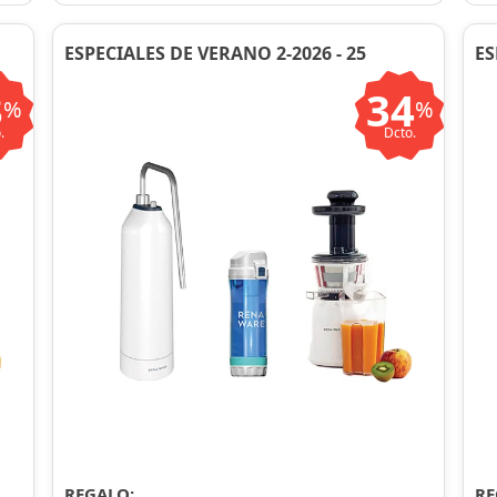
ESPECIALES DE VERANO 2-2026 - 25
ES
3
34
%
%
.
Dcto.
REGALO:
RE