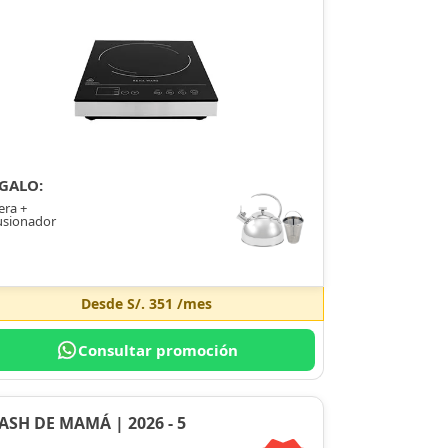
GALO:
era +
usionador
Desde
S/. 351
/mes
Consultar promoción
ASH DE MAMÁ | 2026 - 5