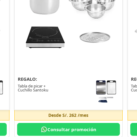
REGALO:
RE
Tabla de picar +
Tab
Cuchillo Santoku
Cuc
Desde
S/. 262
/mes
Consultar promoción