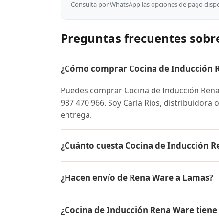
Consulta por WhatsApp las opciones de pago dispon
Preguntas frecuentes sobr
¿Cómo comprar Cocina de Inducción R
Puedes comprar Cocina de Inducción Ren
987 470 966. Soy Carla Rios, distribuidora 
entrega.
¿Cuánto cuesta Cocina de Inducción 
El precio de Cocina de Inducción Rena Wa
¿Hacen envío de Rena Ware a Lamas?
conocer el precio actual, promociones dispo
Sí, hacemos envío gratis de Cocina de Indu
¿Cocina de Inducción Rena Ware tiene
es contra entrega.