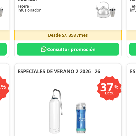
Tetera +
Tet
infusionador
inf
Desde
S/. 358
/mes
Consultar promoción
ESPECIALES DE VERANO 2-2026 - 26
ES
6
37
%
%
.
Dcto.