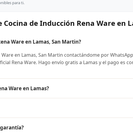
ibles para ti.
e Cocina de Inducción Rena Ware en 
ena Ware en Lamas, San Martin?
a Ware en Lamas, San Martin contactándome por WhatsApp
oficial Rena Ware. Hago envío gratis a Lamas y el pago es co
Rena Ware en Lamas?
re es el mismo en todo el Perú. Contáctame por WhatsApp 
nibles y facilidades de pago en cuotas desde el 10% de inic
cción Rena Ware a Lamas, San Martin y a todo el Perú. El p
 garantía?