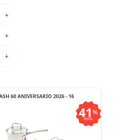
s
+
ales
+
co
+
ste
ntos
ASH 60 ANIVERSARIO 2026 - 16
41
%
Dcto.