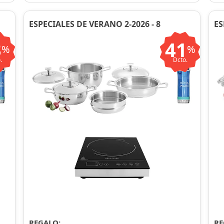
ESPECIALES DE VERANO 2-2026 - 8
ES
3
41
%
%
.
Dcto.
REGALO:
RE