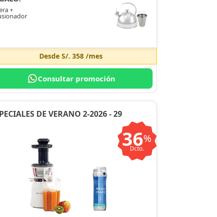
era +
usionador
Desde
S/. 358
/mes
Consultar promoción
PECIALES DE VERANO 2-2026 - 29
36
%
Dcto.