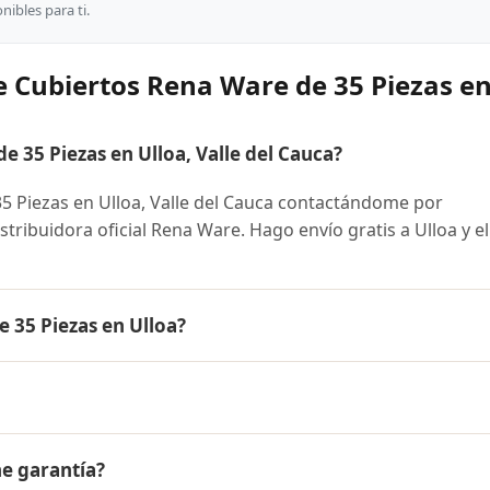
ibles para ti.
 Cubiertos Rena Ware de 35 Piezas en
35 Piezas en Ulloa, Valle del Cauca?
 Piezas en Ulloa, Valle del Cauca contactándome por
stribuidora oficial Rena Ware. Hago envío gratis a Ulloa y el
 35 Piezas en Ulloa?
iezas es el mismo en todo Colombia. Contáctame por Whats
 disponibles y facilidades de pago en cuotas desde el 10% 
 Ware de 35 Piezas a Ulloa, Valle del Cauca y a todo Colomb
ne garantía?