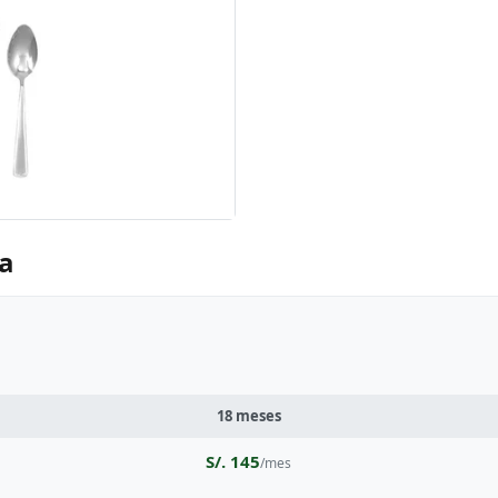
oa
18 meses
S/. 145
/mes