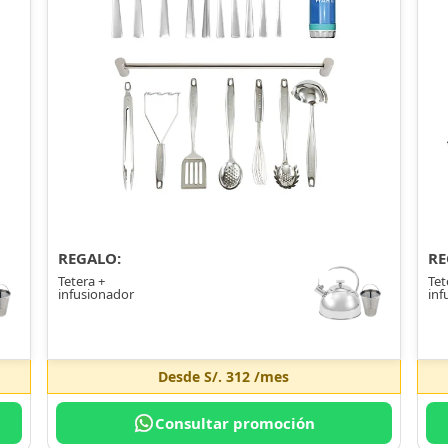
REGALO:
RE
Tetera +
Tet
infusionador
inf
Desde
S/. 312
/mes
Consultar promoción