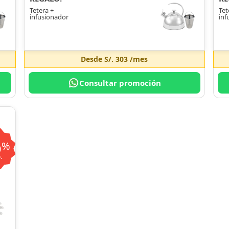
Tetera +
Tet
infusionador
inf
Desde
S/. 303
/mes
Consultar promoción
6
%
.