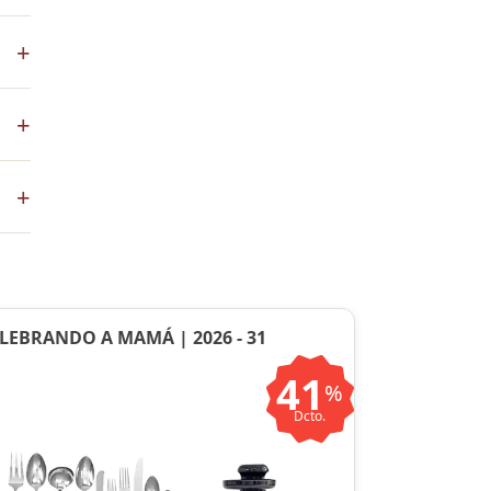
los
+
+
co
+
ste
ntos
LEBRANDO A MAMÁ | 2026 - 31
41
%
Dcto.