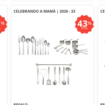
CELEBRANDO A MAMÁ | 2026 - 33
CE
1
43
%
%
.
Dcto.
REGALO:
RE