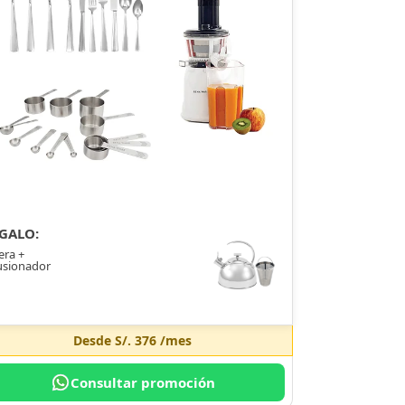
GALO:
era +
usionador
Desde
S/. 376
/mes
Consultar promoción