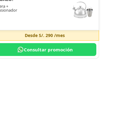
era +
usionador
Desde
S/. 290
/mes
Consultar promoción