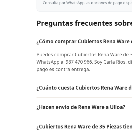
Consulta por WhatsApp las opciones de pago dispon
Preguntas frecuentes sobre
¿Cómo comprar Cubiertos Rena Ware de 
Puedes comprar Cubiertos Rena Ware de 35
WhatsApp al 987 470 966. Soy Carla Rios, di
pago es contra entrega.
¿Cuánto cuesta Cubiertos Rena Ware de
El precio de Cubiertos Rena Ware de 35 P
¿Hacen envío de Rena Ware a Ulloa?
para conocer el precio actual, promociones
inicial.
Sí, hacemos envío gratis de Cubiertos Rena
¿Cubiertos Rena Ware de 35 Piezas tie
El pago es contra entrega.