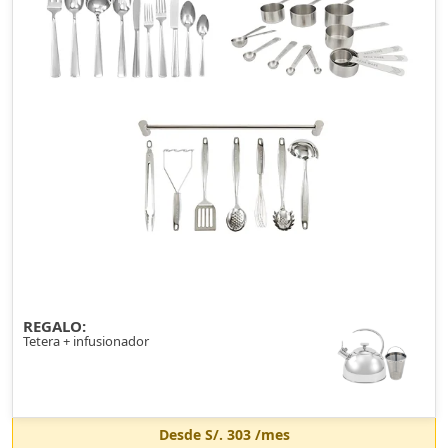
REGALO:
Tetera + infusionador
Desde
S/. 303
/mes