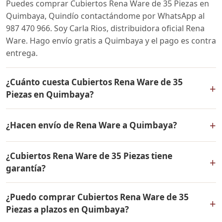
Puedes comprar Cubiertos Rena Ware de 35 Piezas en
Quimbaya, Quindío contactándome por WhatsApp al
987 470 966. Soy Carla Rios, distribuidora oficial Rena
Ware. Hago envío gratis a Quimbaya y el pago es contra
entrega.
¿Cuánto cuesta Cubiertos Rena Ware de 35
+
Piezas en Quimbaya?
El precio de Cubiertos Rena Ware de 35 Piezas es el
+
¿Hacen envío de Rena Ware a Quimbaya?
mismo en todo Colombia. Contáctame por WhatsApp
para conocer el precio actual, promociones disponibles
Sí, hacemos envío gratis de Cubiertos Rena Ware de 35
y facilidades de pago en cuotas desde el 10% de inicial.
¿Cubiertos Rena Ware de 35 Piezas tiene
Piezas a Quimbaya, Quindío y a todo Colombia. El pago
+
garantía?
es contra entrega.
Sí, Cubiertos Rena Ware de 35 Piezas tiene garantía de
¿Puedo comprar Cubiertos Rena Ware de 35
por vida contra defectos de fabricación. Todos los
+
Piezas a plazos en Quimbaya?
productos Rena Ware están fabricados en acero