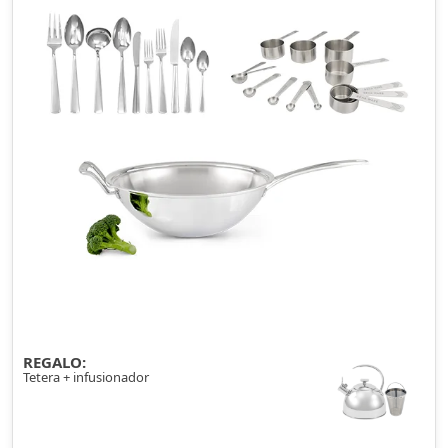
REGALO:
Tetera + infusionador