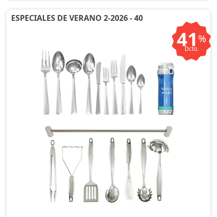
ESPECIALES DE VERANO 2-2026 - 40
41
%
Dcto.