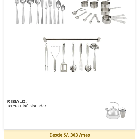
REGALO:
Tetera + infusionador
Desde
S/. 303
/mes