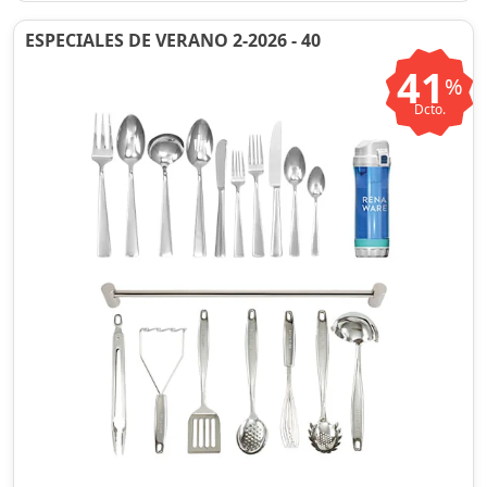
ESPECIALES DE VERANO 2-2026 - 40
41
%
Dcto.