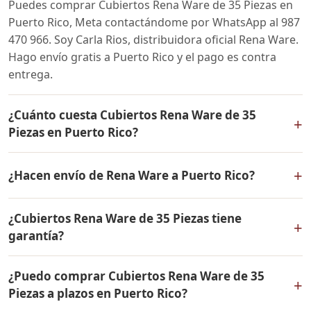
Puedes comprar Cubiertos Rena Ware de 35 Piezas en
Puerto Rico, Meta contactándome por WhatsApp al 987
470 966. Soy Carla Rios, distribuidora oficial Rena Ware.
Hago envío gratis a Puerto Rico y el pago es contra
entrega.
¿Cuánto cuesta Cubiertos Rena Ware de 35
+
Piezas en Puerto Rico?
El precio de Cubiertos Rena Ware de 35 Piezas es el
+
¿Hacen envío de Rena Ware a Puerto Rico?
mismo en todo Colombia. Contáctame por WhatsApp
para conocer el precio actual, promociones disponibles
Sí, hacemos envío gratis de Cubiertos Rena Ware de 35
y facilidades de pago en cuotas desde el 10% de inicial.
¿Cubiertos Rena Ware de 35 Piezas tiene
Piezas a Puerto Rico, Meta y a todo Colombia. El pago
+
garantía?
es contra entrega.
Sí, Cubiertos Rena Ware de 35 Piezas tiene garantía de
¿Puedo comprar Cubiertos Rena Ware de 35
por vida contra defectos de fabricación. Todos los
+
Piezas a plazos en Puerto Rico?
productos Rena Ware están fabricados en acero