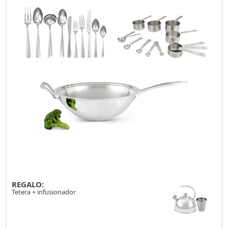
REGALO:
Tetera + infusionador