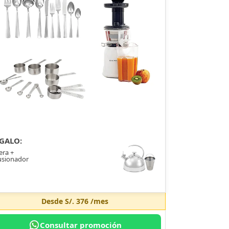
GALO:
era +
usionador
Desde
S/. 376
/mes
Consultar promoción