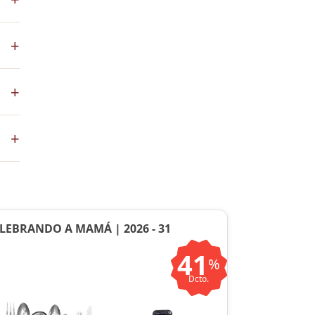
los
+
+
co
+
ste
ntos
LEBRANDO A MAMÁ | 2026 - 31
41
%
Dcto.