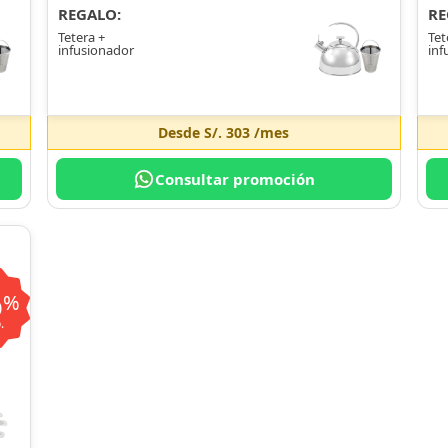
REGALO:
RE
Tetera +
Tet
infusionador
inf
Desde
S/. 303
/mes
Consultar promoción
6
%
.