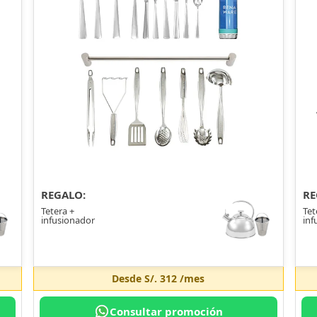
REGALO:
RE
Tetera +
Tet
infusionador
inf
Desde
S/. 312
/mes
Consultar promoción