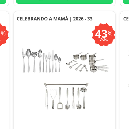
CELEBRANDO A MAMÁ | 2026 - 33
CE
1
43
%
%
.
Dcto.