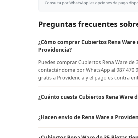
Consulta por WhatsApp las opciones de pago dispon
Preguntas frecuentes sobre
¿Cómo comprar Cubiertos Rena Ware de
Providencia?
Puedes comprar Cubiertos Rena Ware de 35
contactándome por WhatsApp al 987 470 966
gratis a Providencia y el pago es contra en
¿Cuánto cuesta Cubiertos Rena Ware de
El precio de Cubiertos Rena Ware de 35 P
¿Hacen envío de Rena Ware a Providen
para conocer el precio actual, promociones
inicial.
Sí, hacemos envío gratis de Cubiertos Rena
¿Cubiertos Rena Ware de 35 Piezas tie