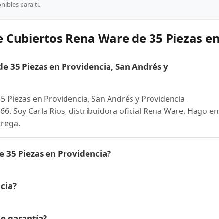
ibles para ti.
 Cubiertos Rena Ware de 35 Piezas en
 35 Piezas en Providencia, San Andrés y
 Piezas en Providencia, San Andrés y Providencia
. Soy Carla Rios, distribuidora oficial Rena Ware. Hago en
trega.
 35 Piezas en Providencia?
iezas es el mismo en todo Colombia. Contáctame por Whats
cia?
 disponibles y facilidades de pago en cuotas desde el 10% 
 Ware de 35 Piezas a Providencia, San Andrés y Providencia
ne garantía?