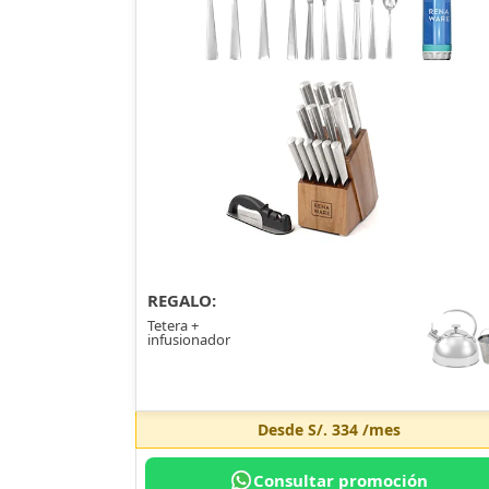
REGALO:
Tetera +
infusionador
Desde
S/. 334
/mes
Consultar promoción