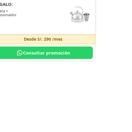
GALO:
era +
usionador
Desde
S/. 290
/mes
Consultar promoción