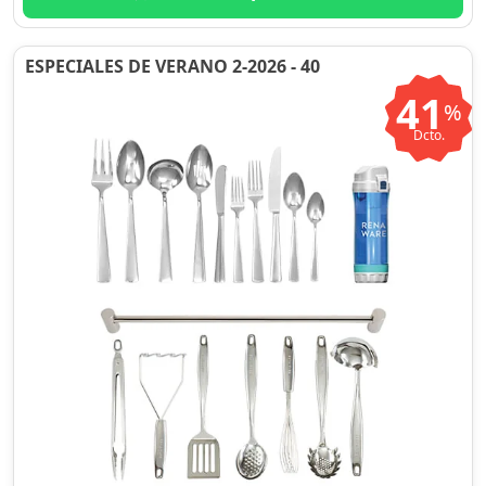
ESPECIALES DE VERANO 2-2026 - 40
41
%
Dcto.