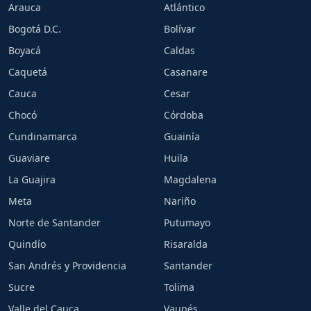
Arauca
Atlántico
Bogotá D.C.
Bolívar
Boyacá
Caldas
Caquetá
Casanare
Cauca
Cesar
Chocó
Córdoba
Cundinamarca
Guainía
Guaviare
Huila
La Guajira
Magdalena
Meta
Nariño
Norte de Santander
Putumayo
Quindío
Risaralda
San Andrés y Providencia
Santander
Sucre
Tolima
Valle del Cauca
Vaupés