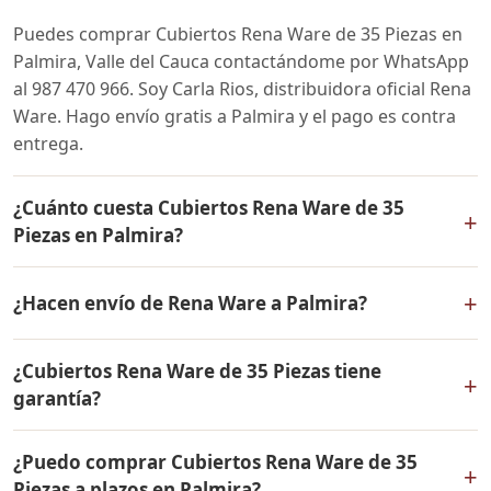
Puedes comprar Cubiertos Rena Ware de 35 Piezas en
Palmira, Valle del Cauca contactándome por WhatsApp
al 987 470 966. Soy Carla Rios, distribuidora oficial Rena
Ware. Hago envío gratis a Palmira y el pago es contra
entrega.
¿Cuánto cuesta Cubiertos Rena Ware de 35
+
Piezas en Palmira?
El precio de Cubiertos Rena Ware de 35 Piezas es el
+
¿Hacen envío de Rena Ware a Palmira?
mismo en todo Colombia. Contáctame por WhatsApp
para conocer el precio actual, promociones disponibles
Sí, hacemos envío gratis de Cubiertos Rena Ware de 35
y facilidades de pago en cuotas desde el 10% de inicial.
¿Cubiertos Rena Ware de 35 Piezas tiene
Piezas a Palmira, Valle del Cauca y a todo Colombia. El
+
garantía?
pago es contra entrega.
Sí, Cubiertos Rena Ware de 35 Piezas tiene garantía de
¿Puedo comprar Cubiertos Rena Ware de 35
por vida contra defectos de fabricación. Todos los
+
Piezas a plazos en Palmira?