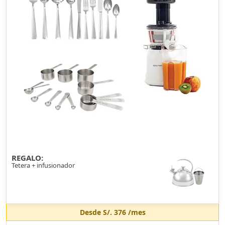
REGALO:
Tetera + infusionador
Desde
S/. 376
/mes