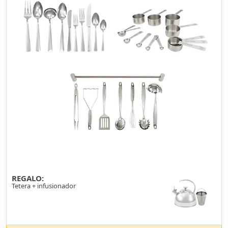
REGALO:
Tetera + infusionador