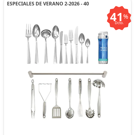
ESPECIALES DE VERANO 2-2026 - 40
41
%
Dcto.