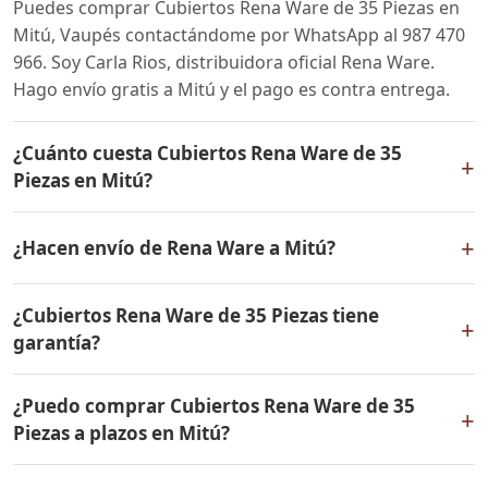
Puedes comprar Cubiertos Rena Ware de 35 Piezas en
Mitú, Vaupés contactándome por WhatsApp al 987 470
966. Soy Carla Rios, distribuidora oficial Rena Ware.
Hago envío gratis a Mitú y el pago es contra entrega.
¿Cuánto cuesta Cubiertos Rena Ware de 35
+
Piezas en Mitú?
El precio de Cubiertos Rena Ware de 35 Piezas es el
+
¿Hacen envío de Rena Ware a Mitú?
mismo en todo Colombia. Contáctame por WhatsApp
para conocer el precio actual, promociones disponibles
Sí, hacemos envío gratis de Cubiertos Rena Ware de 35
y facilidades de pago en cuotas desde el 10% de inicial.
¿Cubiertos Rena Ware de 35 Piezas tiene
Piezas a Mitú, Vaupés y a todo Colombia. El pago es
+
garantía?
contra entrega.
Sí, Cubiertos Rena Ware de 35 Piezas tiene garantía de
¿Puedo comprar Cubiertos Rena Ware de 35
por vida contra defectos de fabricación. Todos los
+
Piezas a plazos en Mitú?
productos Rena Ware están fabricados en acero
inoxidable quirúrgico 18/10 de la más alta calidad.
Sí, puedes adquirir Cubiertos Rena Ware de 35 Piezas