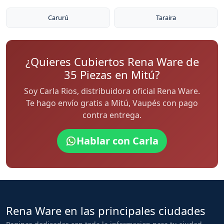
Carurú
Taraira
¿Quieres Cubiertos Rena Ware de
35 Piezas en Mitú?
Soy Carla Rios, distribuidora oficial Rena Ware.
Te hago envío gratis a Mitú, Vaupés con pago
contra entrega.
Hablar con Carla
Rena Ware en las principales ciudades