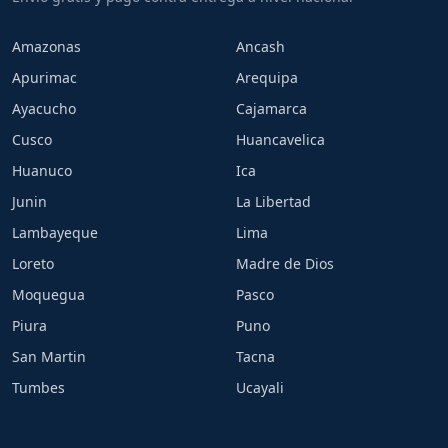
Amazonas
Ancash
Apurimac
Arequipa
Ayacucho
Cajamarca
Cusco
Huancavelica
Huanuco
Ica
Junin
La Libertad
Lambayeque
Lima
Loreto
Madre de Dios
Moquegua
Pasco
Piura
Puno
San Martin
Tacna
Tumbes
Ucayali