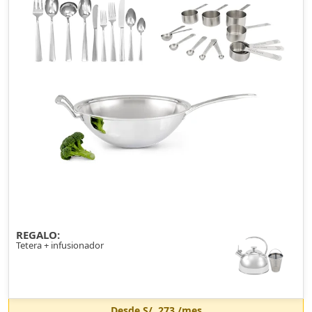
REGALO:
Tetera + infusionador
Desde
S/. 273
/mes