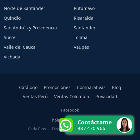
Norte de Santander
Putumayo
Quindío
Risaralda
San Andrés y Providencia
Santander
Sucre
Tolima
Valle del Cauca
Vaupés
Vichada
Catálogo
Promociones
Comparativas
Blog
Ventas Perú
Ventas Colombia
Privacidad
Facebook
hola@carlarios.com
Contáctame
987 470 966
Carla Rios — Directora Oficial Rena Ware Perú