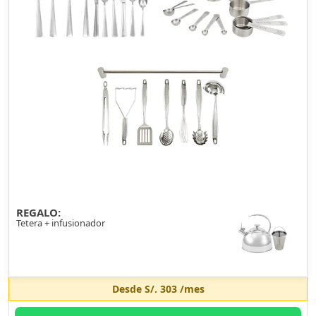
REGALO:
Tetera + infusionador
Desde
S/. 303
/mes