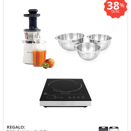
38
%
Dcto.
REGALO: