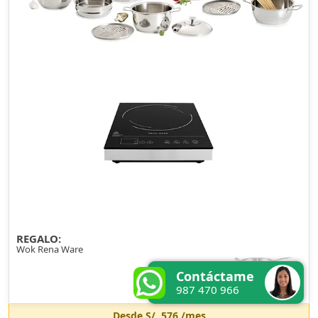
REGALO:
Wok Rena Ware
Contáctame
987 470 966
Desde
S/. 576
/mes