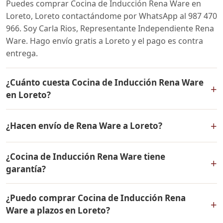
Puedes comprar Cocina de Inducción Rena Ware en
Loreto, Loreto contactándome por WhatsApp al 987 470
966. Soy Carla Rios, Representante Independiente Rena
Ware. Hago envío gratis a Loreto y el pago es contra
entrega.
¿Cuánto cuesta Cocina de Inducción Rena Ware
+
en Loreto?
El precio de Cocina de Inducción Rena Ware es el
+
¿Hacen envío de Rena Ware a Loreto?
mismo en todo el Perú. Contáctame por WhatsApp para
conocer el precio actual, promociones disponibles y
Sí, hacemos envío gratis de Cocina de Inducción Rena
facilidades de pago en cuotas desde el 10% de inicial.
¿Cocina de Inducción Rena Ware tiene
Ware a Loreto, Loreto y a todo el Perú. El pago es
+
garantía?
contra entrega.
Sí, Cocina de Inducción Rena Ware tiene garantía de por
¿Puedo comprar Cocina de Inducción Rena
vida contra defectos de fabricación. Todos los
+
Ware a plazos en Loreto?
productos Rena Ware están fabricados en acero