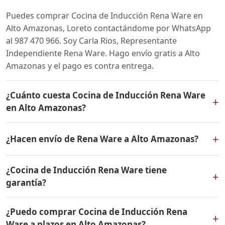
Puedes comprar Cocina de Inducción Rena Ware en
Alto Amazonas, Loreto contactándome por WhatsApp
al 987 470 966. Soy Carla Rios, Representante
Independiente Rena Ware. Hago envío gratis a Alto
Amazonas y el pago es contra entrega.
¿Cuánto cuesta Cocina de Inducción Rena Ware
+
en Alto Amazonas?
El precio de Cocina de Inducción Rena Ware es el
+
¿Hacen envío de Rena Ware a Alto Amazonas?
mismo en todo el Perú. Contáctame por WhatsApp para
conocer el precio actual, promociones disponibles y
Sí, hacemos envío gratis de Cocina de Inducción Rena
facilidades de pago en cuotas desde el 10% de inicial.
¿Cocina de Inducción Rena Ware tiene
Ware a Alto Amazonas, Loreto y a todo el Perú. El pago
+
garantía?
es contra entrega.
Sí, Cocina de Inducción Rena Ware tiene garantía de por
¿Puedo comprar Cocina de Inducción Rena
vida contra defectos de fabricación. Todos los
+
Ware a plazos en Alto Amazonas?