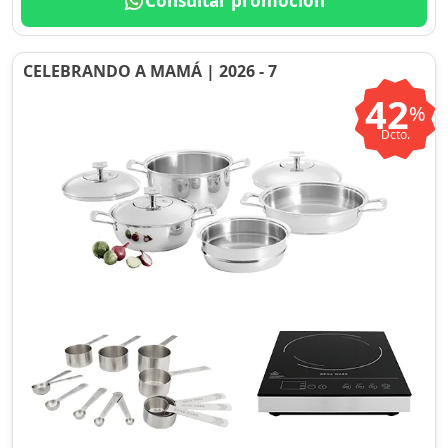
Consultar promoción
CELEBRANDO A MAMÁ | 2026 - 7
42
%
Dcto.