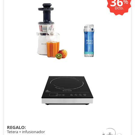
36
%
Dcto.
REGALO:
Tetera + infusionador