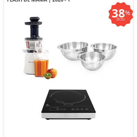
38
%
Dcto.